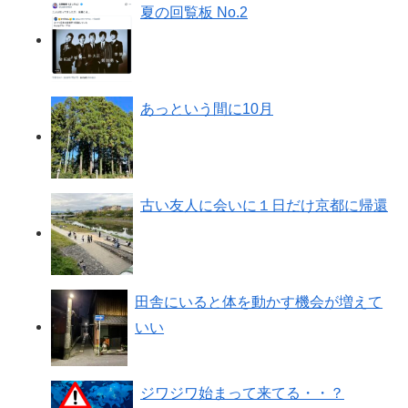
夏の回覧板 No.2
あっという間に10月
古い友人に会いに１日だけ京都に帰還
田舎にいると体を動かす機会が増えて
いい
ジワジワ始まって来てる・・？