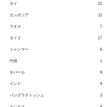
タイ
22
カンボジア
11
ラオス
7
タイ２
17
ミャンマー
6
中国
1
ネパール
9
インド
9
バングラディッシュ
3
インド２
8