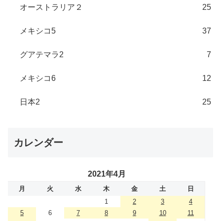
オーストラリア２
25
メキシコ5
37
グアテマラ2
7
メキシコ6
12
日本2
25
カレンダー
2021年4月
月
火
水
木
金
土
日
1
2
3
4
5
6
7
8
9
10
11