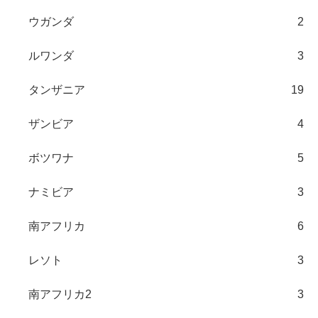
ウガンダ
2
ルワンダ
3
タンザニア
19
ザンビア
4
ボツワナ
5
ナミビア
3
南アフリカ
6
レソト
3
南アフリカ2
3