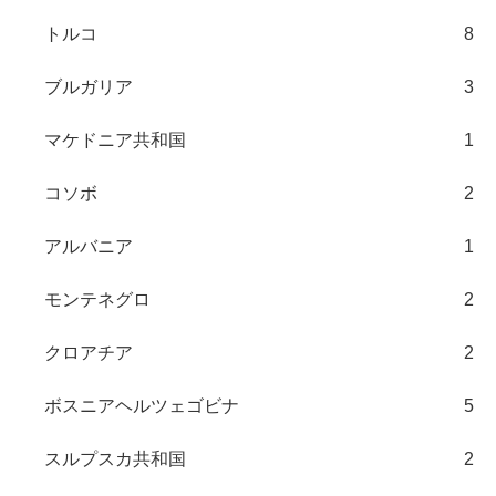
トルコ
8
ブルガリア
3
マケドニア共和国
1
コソボ
2
アルバニア
1
モンテネグロ
2
クロアチア
2
ボスニアヘルツェゴビナ
5
スルプスカ共和国
2