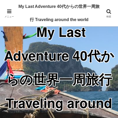
Traveling around the world from my 40's
My Last Adventure 40代からの世界一周旅
メニュー
検索
行 Traveling around the world
My Last
Adventure 40代か
らの世界一周旅行
Traveling around