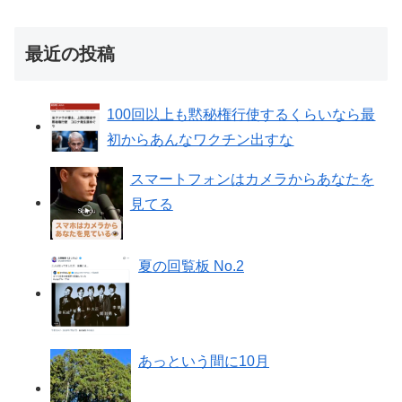
最近の投稿
100回以上も黙秘権行使するくらいなら最
初からあんなワクチン出すな
スマートフォンはカメラからあなたを
見てる
夏の回覧板 No.2
あっという間に10月