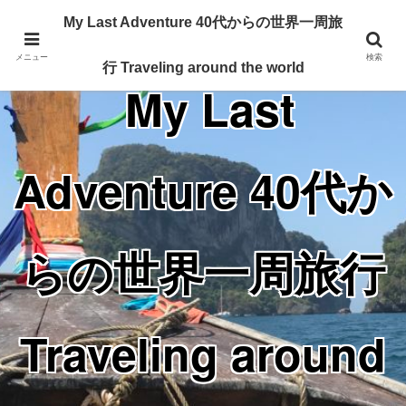
Traveling around the world from my 40's
My Last Adventure 40代からの世界一周旅
メニュー
検索
行 Traveling around the world
My Last
Adventure 40代か
らの世界一周旅行
Traveling around