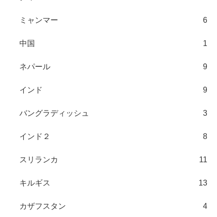
ミャンマー
6
中国
1
ネパール
9
インド
9
バングラディッシュ
3
インド２
8
スリランカ
11
キルギス
13
カザフスタン
4