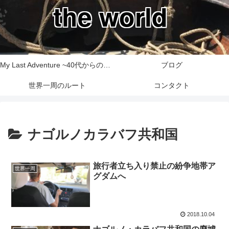
the world
My Last Adventure ~40代からの世界一周旅行記~
ブログ
世界一周のルート
コンタクト
ナゴルノカラバフ共和国
旅行者立ち入り禁止の紛争地帯ア
世界一周
グダムへ
2018.10.04