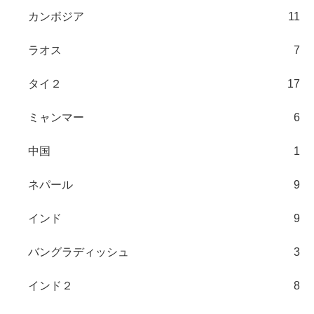
カンボジア
11
ラオス
7
タイ２
17
ミャンマー
6
中国
1
ネパール
9
インド
9
バングラディッシュ
3
インド２
8