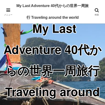
Traveling around the world from my 40's
My Last Adventure 40代からの世界一周旅
メニュー
検索
行 Traveling around the world
My Last
Adventure 40代か
らの世界一周旅行
Traveling around