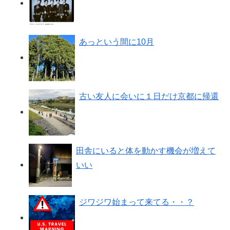
あっという間に10月
古い友人に会いに１日だけ京都に帰還
田舎にいると体を動かす機会が増えて
いい
ジワジワ始まって来てる・・？