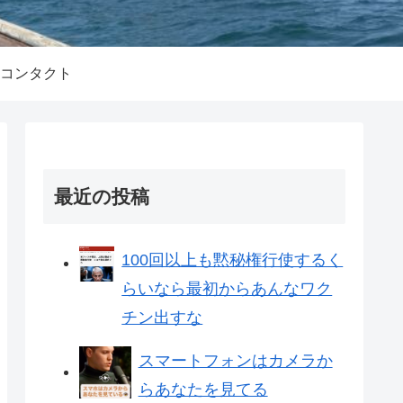
コンタクト
最近の投稿
100回以上も黙秘権行使するく
らいなら最初からあんなワク
チン出すな
スマートフォンはカメラか
らあなたを見てる