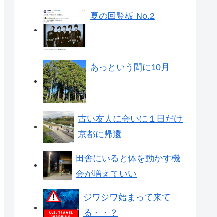
夏の回覧板 No.2
あっという間に10月
古い友人に会いに１日だけ
京都に帰還
田舎にいると体を動かす機
会が増えていい
ジワジワ始まって来て
る・・？