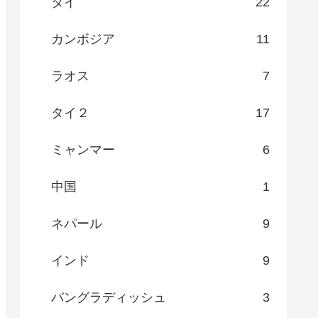
タイ
22
カンボジア
11
ラオス
7
タイ２
17
ミャンマー
6
中国
1
ネパール
9
インド
9
バングラディッシュ
3