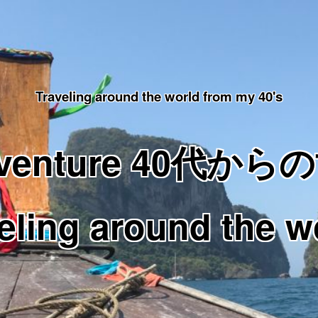
Traveling around the world from my 40's
Adventure 40代
eling around the w