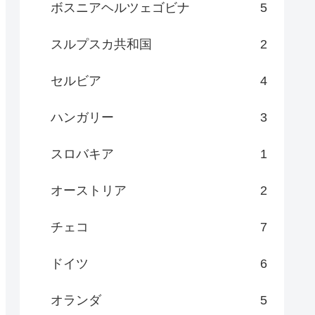
ボスニアヘルツェゴビナ
5
スルプスカ共和国
2
セルビア
4
ハンガリー
3
スロバキア
1
オーストリア
2
チェコ
7
ドイツ
6
オランダ
5