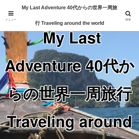
Traveling around the world from my 40's
My Last Adventure 40代からの世界一周旅
メニュー
検索
行 Traveling around the world
My Last
Adventure 40代か
らの世界一周旅行
Traveling around