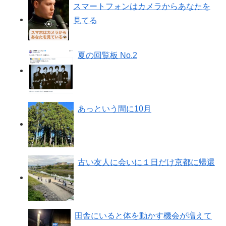
スマートフォンはカメラからあなたを
見てる
夏の回覧板 No.2
あっという間に10月
古い友人に会いに１日だけ京都に帰還
田舎にいると体を動かす機会が増えて