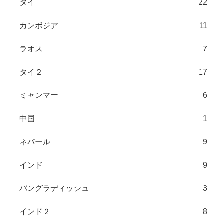
タイ
22
カンボジア
11
ラオス
7
タイ２
17
ミャンマー
6
中国
1
ネパール
9
インド
9
バングラディッシュ
3
インド２
8