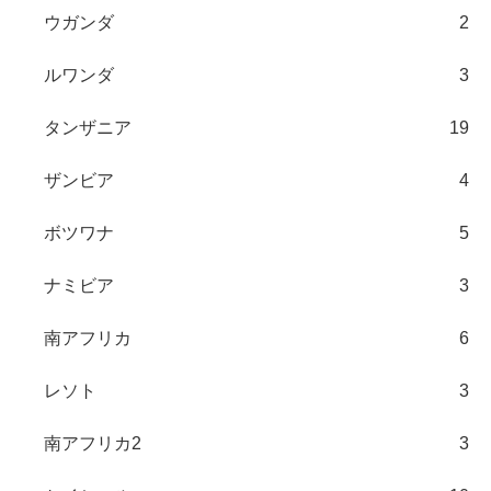
ウガンダ
2
ルワンダ
3
タンザニア
19
ザンビア
4
ボツワナ
5
ナミビア
3
南アフリカ
6
レソト
3
南アフリカ2
3