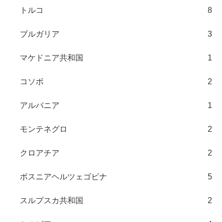
トルコ
8
ブルガリア
3
マケドニア共和国
1
コソボ
2
アルバニア
1
モンテネグロ
2
クロアチア
2
ボスニアヘルツェゴビナ
5
スルプスカ共和国
2