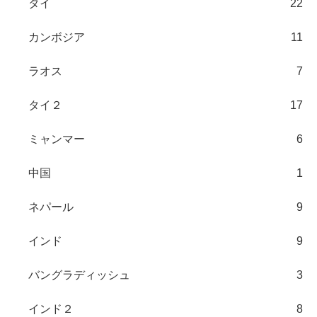
タイ
22
カンボジア
11
ラオス
7
タイ２
17
ミャンマー
6
中国
1
ネパール
9
インド
9
バングラディッシュ
3
インド２
8