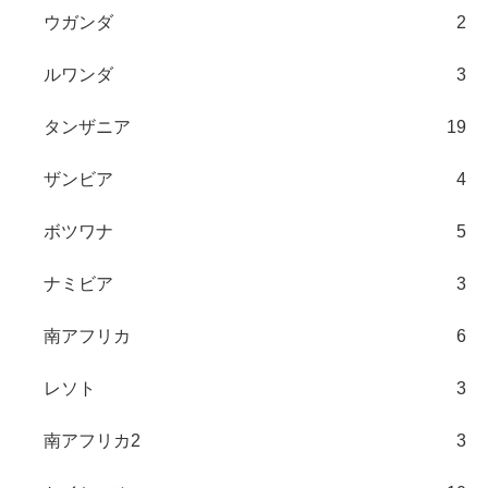
ウガンダ
2
ルワンダ
3
タンザニア
19
ザンビア
4
ボツワナ
5
ナミビア
3
南アフリカ
6
レソト
3
南アフリカ2
3