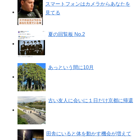
スマートフォンはカメラからあなたを
見てる
夏の回覧板 No.2
あっという間に10月
古い友人に会いに１日だけ京都に帰還
田舎にいると体を動かす機会が増えて