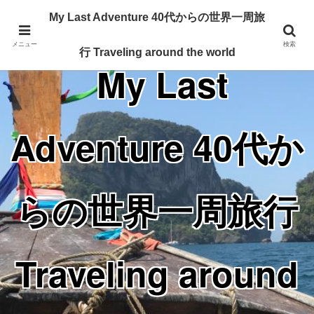
Traveling around the world from my 40's
My Last Adventure 40代からの世界一周旅
メニュー
検索
行 Traveling around the world
My Last
Adventure 40代か
らの世界一周旅行
Traveling around