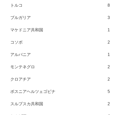
トルコ
8
ブルガリア
3
マケドニア共和国
1
コソボ
2
アルバニア
1
モンテネグロ
2
クロアチア
2
ボスニアヘルツェゴビナ
5
スルプスカ共和国
2