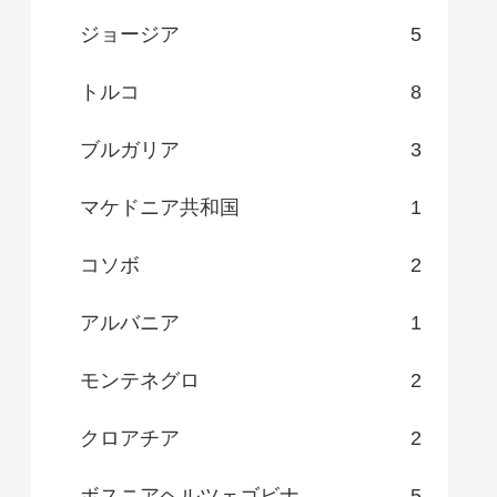
ジョージア
5
トルコ
8
ブルガリア
3
マケドニア共和国
1
コソボ
2
アルバニア
1
モンテネグロ
2
クロアチア
2
ボスニアヘルツェゴビナ
5