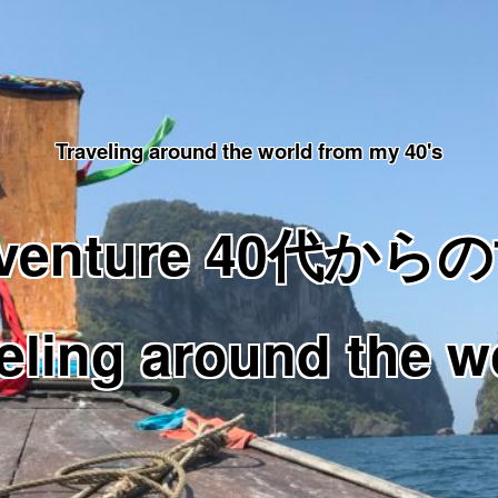
Traveling around the world from my 40's
Adventure 40代
eling around the w