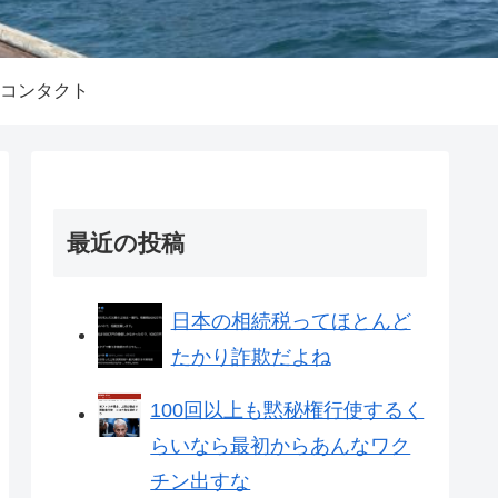
コンタクト
最近の投稿
日本の相続税ってほとんど
たかり詐欺だよね
100回以上も黙秘権行使するく
らいなら最初からあんなワク
チン出すな