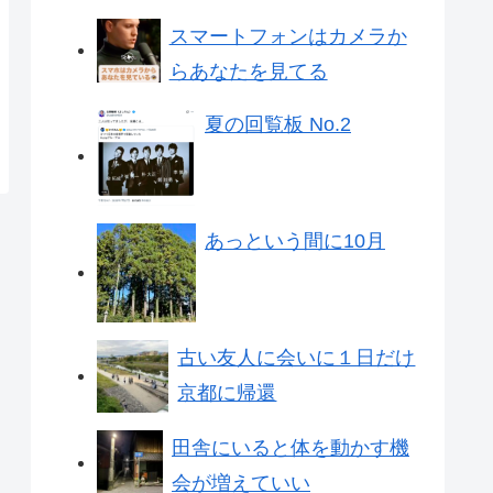
スマートフォンはカメラか
らあなたを見てる
夏の回覧板 No.2
あっという間に10月
古い友人に会いに１日だけ
京都に帰還
田舎にいると体を動かす機
会が増えていい