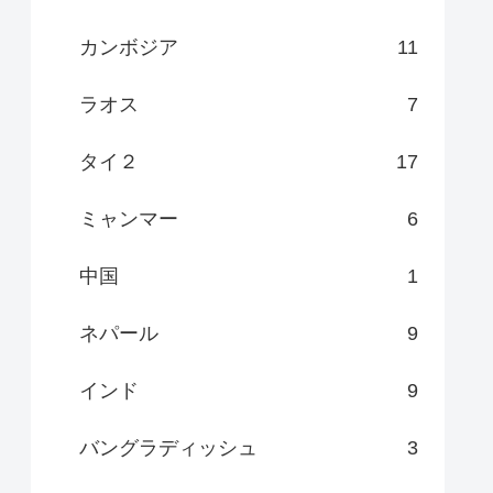
カンボジア
11
ラオス
7
タイ２
17
ミャンマー
6
中国
1
ネパール
9
インド
9
バングラディッシュ
3