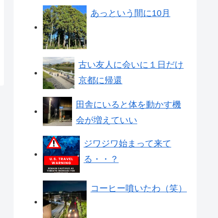
あっという間に10月
古い友人に会いに１日だけ
京都に帰還
田舎にいると体を動かす機
会が増えていい
ジワジワ始まって来て
る・・？
コーヒー噴いたわ（笑）