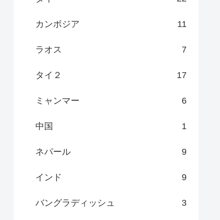
カンボジア
11
ラオス
7
タイ２
17
ミャンマー
6
中国
1
ネパール
9
インド
9
バングラディッシュ
3