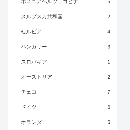
ボスニアヘルツェゴビナ
5
スルプスカ共和国
2
セルビア
4
ハンガリー
3
スロバキア
1
オーストリア
2
チェコ
7
ドイツ
6
オランダ
5