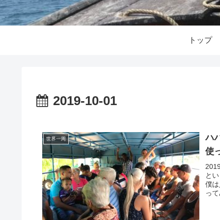
トップ
2019-10-01
ハ
世界一周
使
20
とい
僕は
って