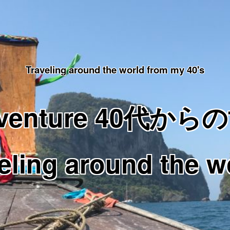
Traveling around the world from my 40's
Adventure 40代
eling around the w