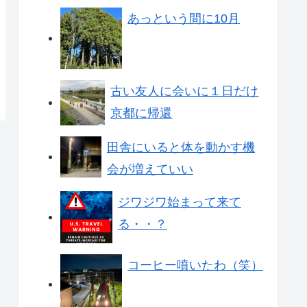
あっという間に10月
古い友人に会いに１日だけ
京都に帰還
田舎にいると体を動かす機
会が増えていい
ジワジワ始まって来て
る・・？
コーヒー噴いたわ（笑）