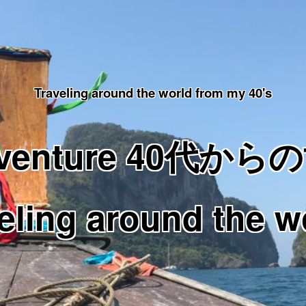
Traveling around the world from my 40's
Adventure 40代
eling around the w