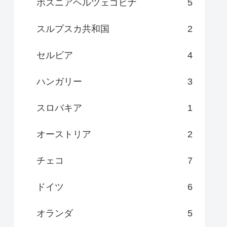
ボスニアヘルツェゴビナ
5
スルプスカ共和国
2
セルビア
4
ハンガリー
3
スロバキア
1
オーストリア
2
チェコ
7
ドイツ
6
オランダ
5