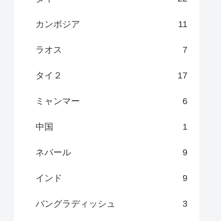
カンボジア
11
ラオス
7
タイ２
17
ミャンマー
6
中国
1
ネパール
9
インド
9
バングラディッシュ
3