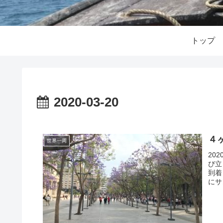
トップ
2020-03-20
４
世界一周
20
び立
到着
にサ