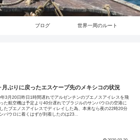
ブログ
世界一周のルート
ヶ月ぶりに戻ったエスケープ先のメキシコの状況
20年3月20日昨日1時間遅れでアルゼンチンのブエノスアイレスを飛
った航空機は予定より40分遅れでブラジルのサンパウロの空港に
したブエノスアイレスでディレイした為、本来なら夜の22時20分
ンパウロに着くはずが到着したのは23...