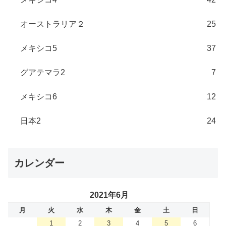
オーストラリア２
25
メキシコ5
37
グアテマラ2
7
メキシコ6
12
日本2
24
カレンダー
2021年6月
月
火
水
木
金
土
日
1
2
3
4
5
6