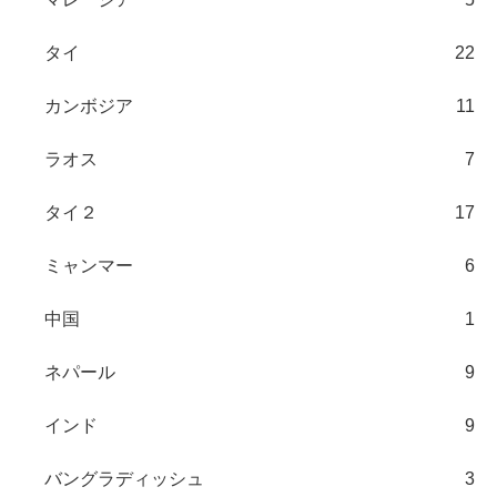
タイ
22
カンボジア
11
ラオス
7
タイ２
17
ミャンマー
6
中国
1
ネパール
9
インド
9
バングラディッシュ
3