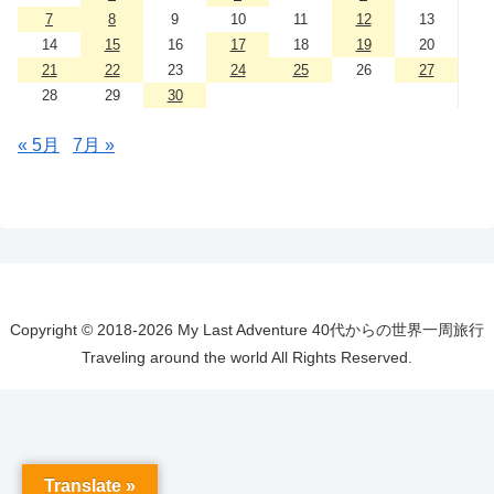
7
8
9
10
11
12
13
14
15
16
17
18
19
20
21
22
23
24
25
26
27
28
29
30
« 5月
7月 »
Copyright © 2018-2026 My Last Adventure 40代からの世界一周旅行
Traveling around the world All Rights Reserved.
Translate »