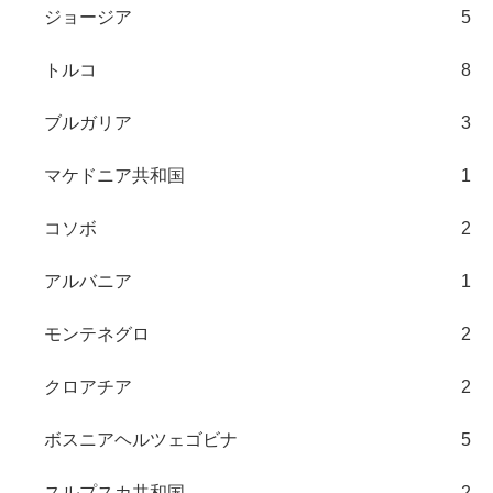
ジョージア
5
トルコ
8
ブルガリア
3
マケドニア共和国
1
コソボ
2
アルバニア
1
モンテネグロ
2
クロアチア
2
ボスニアヘルツェゴビナ
5
スルプスカ共和国
2