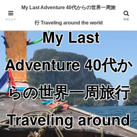
Traveling around the world from my 40's
My Last Adventure 40代からの世界一周旅
メニュー
検索
行 Traveling around the world
My Last
Adventure 40代か
らの世界一周旅行
Traveling around