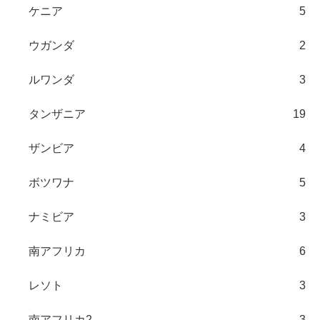
ケニア
5
ウガンダ
2
ルワンダ
3
タンザニア
19
ザンビア
4
ボツワナ
5
ナミビア
3
南アフリカ
6
レソト
3
南アフリカ2
3