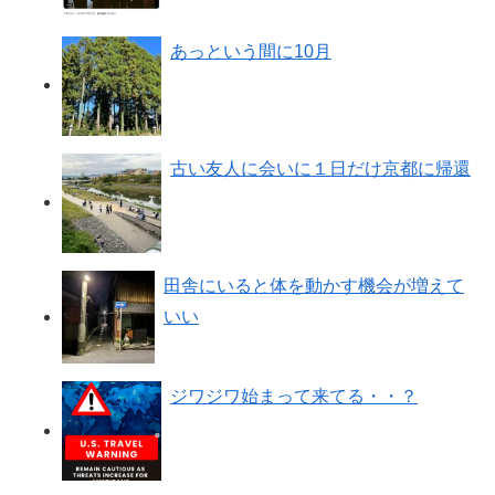
あっという間に10月
古い友人に会いに１日だけ京都に帰還
田舎にいると体を動かす機会が増えて
いい
ジワジワ始まって来てる・・？