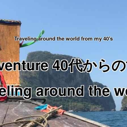
Traveling around the world from my 40's
Adventure 40代
eling around the w