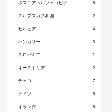
ボスニアヘルツェゴビナ
5
スルプスカ共和国
2
セルビア
4
ハンガリー
3
スロバキア
1
オーストリア
2
チェコ
7
ドイツ
6
オランダ
5