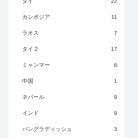
タイ
22
カンボジア
11
ラオス
7
タイ２
17
ミャンマー
6
中国
1
ネパール
9
インド
9
バングラディッシュ
3