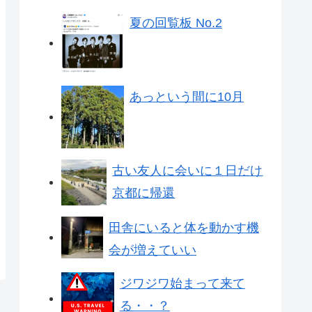
夏の回覧板 No.2
あっという間に10月
古い友人に会いに１日だけ
京都に帰還
田舎にいると体を動かす機
会が増えていい
ジワジワ始まって来て
る・・？