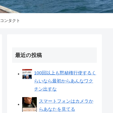
コンタクト
最近の投稿
100回以上も黙秘権行使するく
らいなら最初からあんなワク
チン出すな
スマートフォンはカメラか
らあなたを見てる