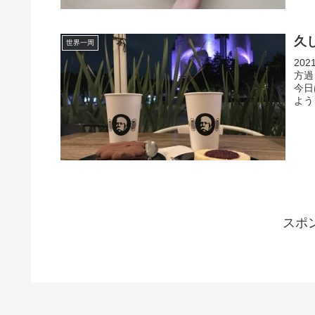
久
世界一周
20
方過
今日
よう
スポ