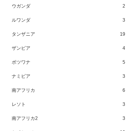
ウガンダ
2
ルワンダ
3
タンザニア
19
ザンビア
4
ボツワナ
5
ナミビア
3
南アフリカ
6
レソト
3
南アフリカ2
3