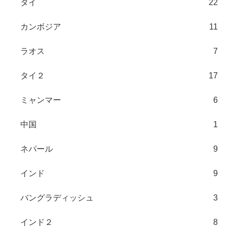
タイ
22
カンボジア
11
ラオス
7
タイ２
17
ミャンマー
6
中国
1
ネパール
9
インド
9
バングラディッシュ
3
インド２
8