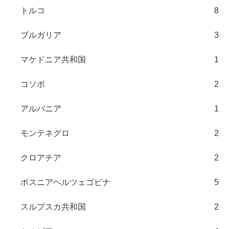
トルコ
8
ブルガリア
3
マケドニア共和国
1
コソボ
2
アルバニア
1
モンテネグロ
2
クロアチア
2
ボスニアヘルツェゴビナ
5
スルプスカ共和国
2