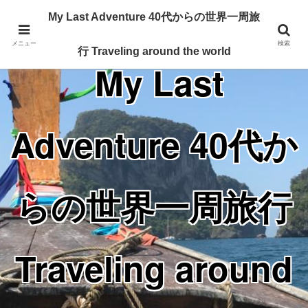
Traveling around the world from my 40's
My Last Adventure 40代からの世界一周旅
メニュー
検索
行 Traveling around the world
My Last
Adventure 40代か
らの世界一周旅行
Traveling around