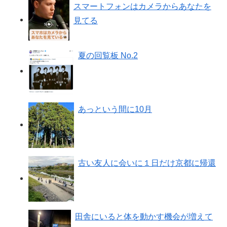
スマートフォンはカメラからあなたを
見てる
夏の回覧板 No.2
あっという間に10月
古い友人に会いに１日だけ京都に帰還
田舎にいると体を動かす機会が増えて