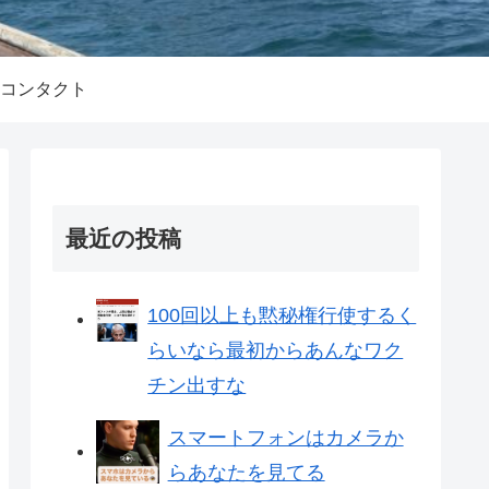
コンタクト
最近の投稿
100回以上も黙秘権行使するく
らいなら最初からあんなワク
チン出すな
スマートフォンはカメラか
らあなたを見てる