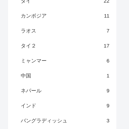
タイ
22
カンボジア
11
ラオス
7
タイ２
17
ミャンマー
6
中国
1
ネパール
9
インド
9
バングラディッシュ
3