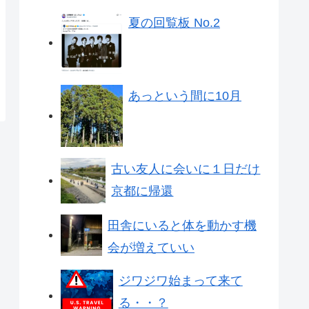
夏の回覧板 No.2
あっという間に10月
古い友人に会いに１日だけ
京都に帰還
田舎にいると体を動かす機
会が増えていい
ジワジワ始まって来て
る・・？