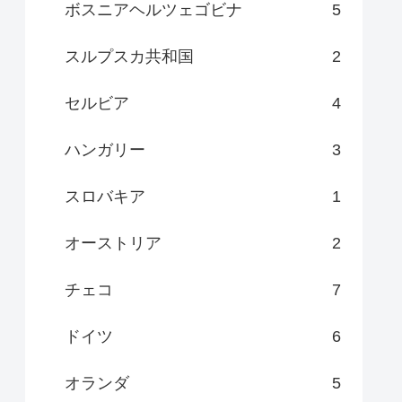
ボスニアヘルツェゴビナ
5
スルプスカ共和国
2
セルビア
4
ハンガリー
3
スロバキア
1
オーストリア
2
チェコ
7
ドイツ
6
オランダ
5