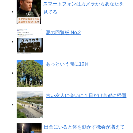
スマートフォンはカメラからあなたを
見てる
夏の回覧板 No.2
あっという間に10月
古い友人に会いに１日だけ京都に帰還
田舎にいると体を動かす機会が増えて