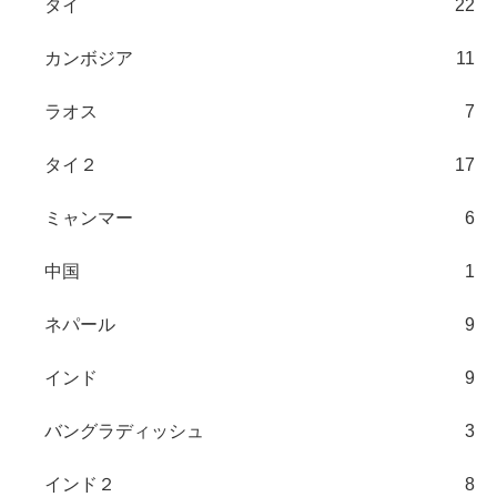
タイ
22
カンボジア
11
ラオス
7
タイ２
17
ミャンマー
6
中国
1
ネパール
9
インド
9
バングラディッシュ
3
インド２
8