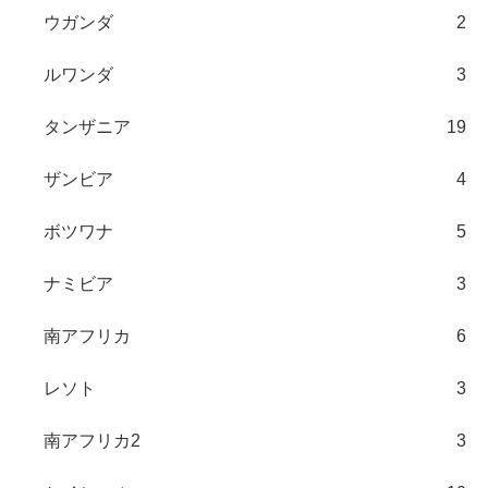
ウガンダ
2
ルワンダ
3
タンザニア
19
ザンビア
4
ボツワナ
5
ナミビア
3
南アフリカ
6
レソト
3
南アフリカ2
3