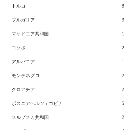
トルコ
8
ブルガリア
3
マケドニア共和国
1
コソボ
2
アルバニア
1
モンテネグロ
2
クロアチア
2
ボスニアヘルツェゴビナ
5
スルプスカ共和国
2