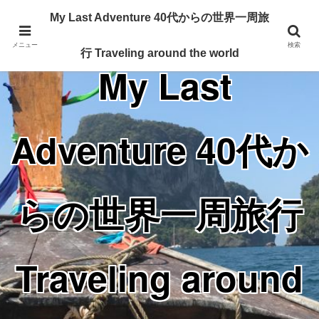
Traveling around the world from my 40's
My Last Adventure 40代からの世界一周旅
メニュー
検索
行 Traveling around the world
My Last
Adventure 40代か
らの世界一周旅行
Traveling around