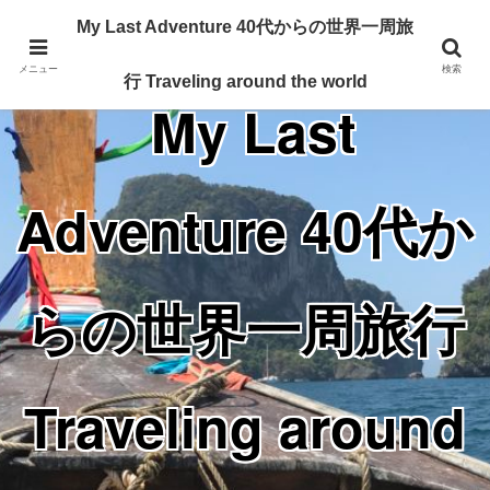
Traveling around the world from my 40's
My Last Adventure 40代からの世界一周旅
メニュー
検索
行 Traveling around the world
My Last
Adventure 40代か
らの世界一周旅行
Traveling around