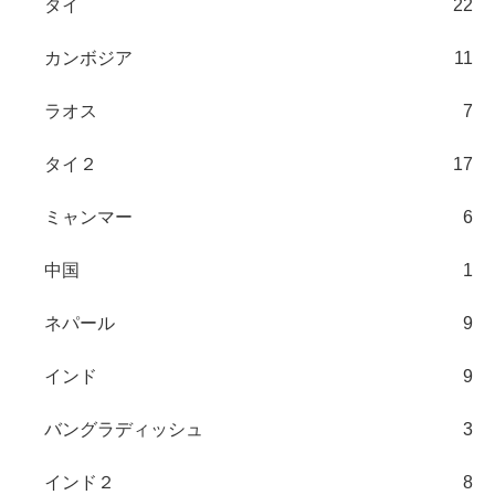
タイ
22
カンボジア
11
ラオス
7
タイ２
17
ミャンマー
6
中国
1
ネパール
9
インド
9
バングラディッシュ
3
インド２
8