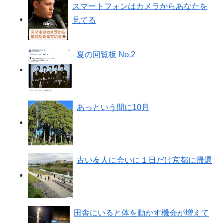
スマートフォンはカメラからあなたを
見てる
夏の回覧板 No.2
あっという間に10月
古い友人に会いに１日だけ京都に帰還
田舎にいると体を動かす機会が増えて