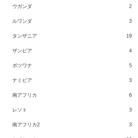
ウガンダ
2
ルワンダ
3
タンザニア
19
ザンビア
4
ボツワナ
5
ナミビア
3
南アフリカ
6
レソト
3
南アフリカ2
3