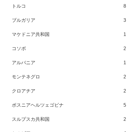
トルコ
8
ブルガリア
3
マケドニア共和国
1
コソボ
2
アルバニア
1
モンテネグロ
2
クロアチア
2
ボスニアヘルツェゴビナ
5
スルプスカ共和国
2