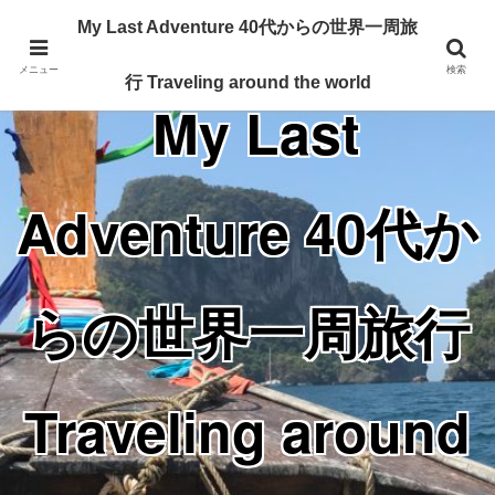
Traveling around the world from my 40's
My Last Adventure 40代からの世界一周旅
メニュー
検索
行 Traveling around the world
My Last
Adventure 40代か
らの世界一周旅行
Traveling around