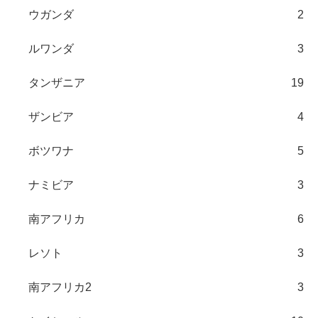
ウガンダ
2
ルワンダ
3
タンザニア
19
ザンビア
4
ボツワナ
5
ナミビア
3
南アフリカ
6
レソト
3
南アフリカ2
3