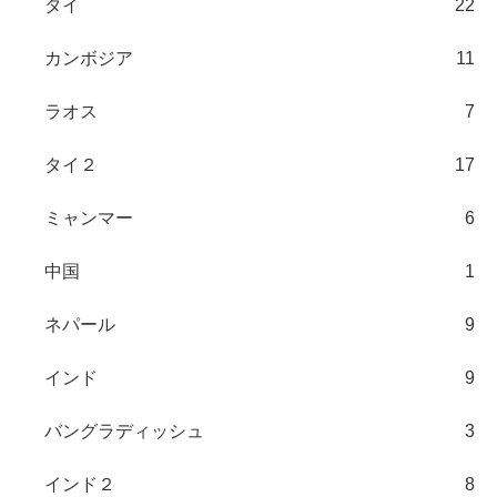
タイ
22
カンボジア
11
ラオス
7
タイ２
17
ミャンマー
6
中国
1
ネパール
9
インド
9
バングラディッシュ
3
インド２
8