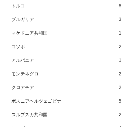
トルコ
8
ブルガリア
3
マケドニア共和国
1
コソボ
2
アルバニア
1
モンテネグロ
2
クロアチア
2
ボスニアヘルツェゴビナ
5
スルプスカ共和国
2