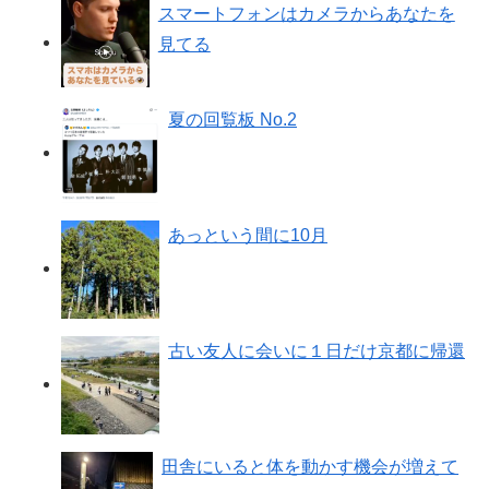
スマートフォンはカメラからあなたを
見てる
夏の回覧板 No.2
あっという間に10月
古い友人に会いに１日だけ京都に帰還
田舎にいると体を動かす機会が増えて