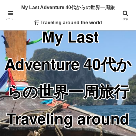
Traveling around the world from my 40's
My Last Adventure 40代からの世界一周旅
メニュー
検索
行 Traveling around the world
My Last
Adventure 40代か
らの世界一周旅行
Traveling around