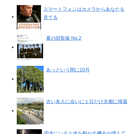
スマートフォンはカメラからあなたを
見てる
夏の回覧板 No.2
あっという間に10月
古い友人に会いに１日だけ京都に帰還
田舎にいると体を動かす機会が増えて