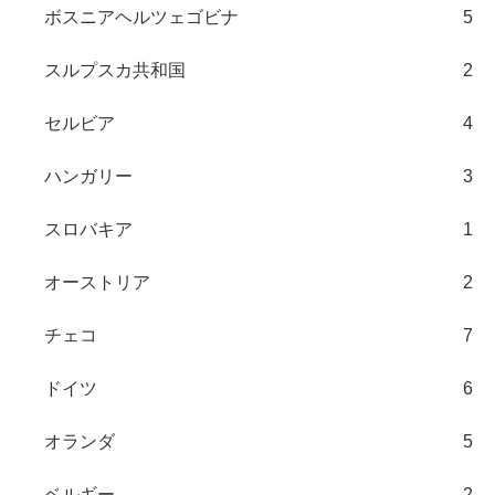
ボスニアヘルツェゴビナ
5
スルプスカ共和国
2
セルビア
4
ハンガリー
3
スロバキア
1
オーストリア
2
チェコ
7
ドイツ
6
オランダ
5
ベルギー
2