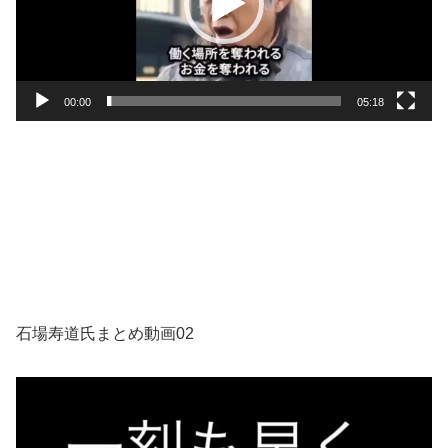
ー
ヤ
ー
00:00
05:18
石場寿道氏まとめ動画02
動
画
プ