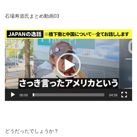
石場寿道氏まとめ動画03
動
画
プ
レ
ー
ヤ
ー
00:00
04:59
どうだったでしょうか？