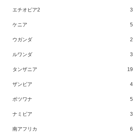
エチオピア2
3
ケニア
5
ウガンダ
2
ルワンダ
3
タンザニア
19
ザンビア
4
ボツワナ
5
ナミビア
3
南アフリカ
6