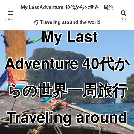
Traveling around the world from my 40's
My Last Adventure 40代からの世界一周旅
メニュー
検索
行 Traveling around the world
My Last
Adventure 40代か
らの世界一周旅行
Traveling around