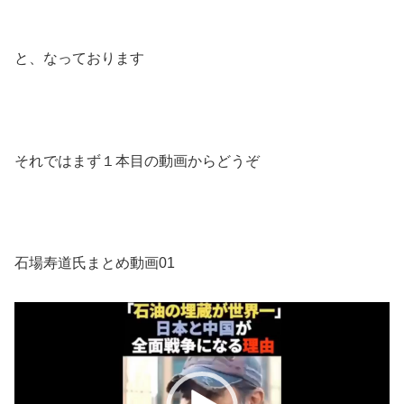
と、なっております
それではまず１本目の動画からどうぞ
石場寿道氏まとめ動画01
動
画
プ
レ