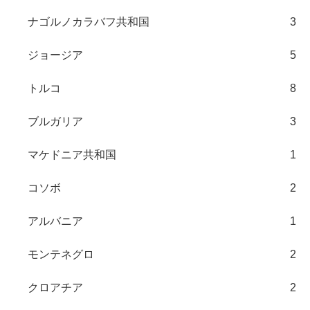
ナゴルノカラバフ共和国
3
ジョージア
5
トルコ
8
ブルガリア
3
マケドニア共和国
1
コソボ
2
アルバニア
1
モンテネグロ
2
クロアチア
2