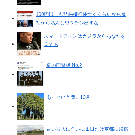
100回以上も黙秘権行使するくらいなら最
初からあんなワクチン出すな
スマートフォンはカメラからあなたを
見てる
夏の回覧板 No.2
あっという間に10月
古い友人に会いに１日だけ京都に帰還