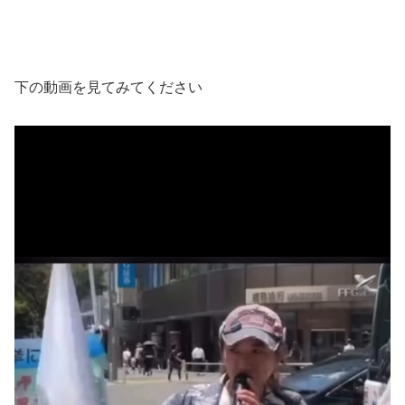
下の動画を見てみてください
動
画
プ
レ
ー
ヤ
ー