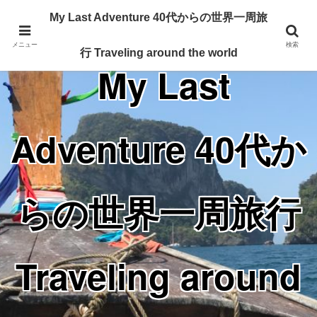
Traveling around the world from my 40's
My Last Adventure 40代からの世界一周旅
メニュー
検索
行 Traveling around the world
My Last
Adventure 40代か
らの世界一周旅行
Traveling around