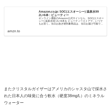
Amazon.co.jp: SOC(エスオーシー) 温泉水99
2L×6本 : ビューティー
オンライン通販のAmazon公式サイトなら、SOC(エスオー
シー) 温泉水99 2L×6本を ビューティーストアで、いつで
もお安く。当日お急ぎ便対象商品は、当日お届け可能で
す。アマゾン配送商品は、通常送料無料。
amzn.to
またクリスタルガイザーはアメリカのシャスタ山で採水さ
れた日本人の味覚に合う軟水（硬度38mg/L）のミネラル
ウォーター