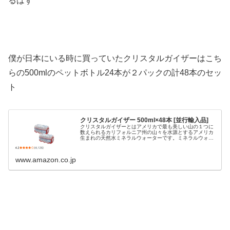
るはず
僕が日本にいる時に買っていたクリスタルガイザーはこち
らの500mlのペットボトル24本が２パックの計48本のセッ
ト
クリスタルガイザー 500ml×48本 [並行輸入品]
クリスタルガイザーとはアメリカで最も美しい山の１つに
数えられるカリフォルニア州の山々を水源とするアメリカ
生まれの天然水ミネラルウォーターです。ミネラルウォー
ター、クリスタルガイザーで水分補給をしましょう。※カ
リフォルニア州マウントシャスタま...
www.amazon.co.jp