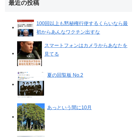
最近の投稿
100回以上も黙秘権行使するくらいなら最
初からあんなワクチン出すな
スマートフォンはカメラからあなたを
見てる
夏の回覧板 No.2
あっという間に10月