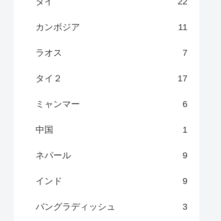
タイ
22
カンボジア
11
ラオス
7
タイ２
17
ミャンマー
6
中国
1
ネパール
9
インド
9
バングラディッシュ
3