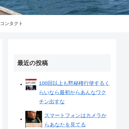
コンタクト
最近の投稿
100回以上も黙秘権行使するく
らいなら最初からあんなワク
チン出すな
スマートフォンはカメラか
らあなたを見てる