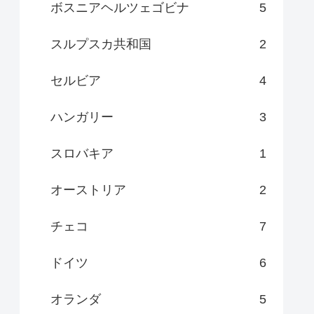
ボスニアヘルツェゴビナ
5
スルプスカ共和国
2
セルビア
4
ハンガリー
3
スロバキア
1
オーストリア
2
チェコ
7
ドイツ
6
オランダ
5