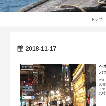
トップ
2018-11-17
ベ
世界一周
バ
20
の都
ミナ
た時