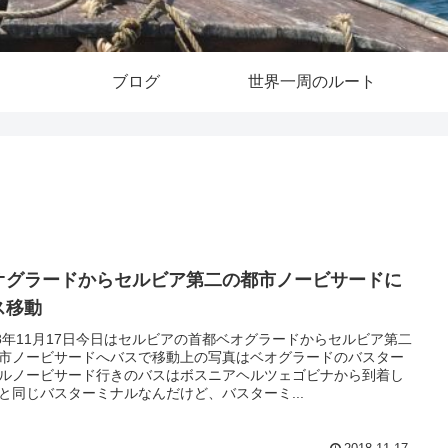
ブログ
世界一周のルート
オグラードからセルビア第二の都市ノービサードに
ス移動
18年11月17日今日はセルビアの首都ベオグラードからセルビア第二
市ノービサードへバスで移動上の写真はベオグラードのバスター
ルノービサード行きのバスはボスニアヘルツェゴビナから到着し
と同じバスターミナルなんだけど、バスターミ...