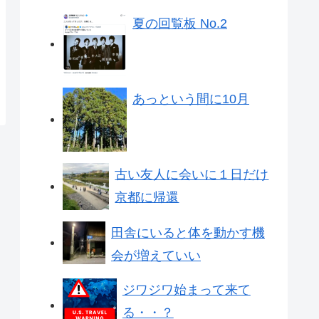
夏の回覧板 No.2
あっという間に10月
古い友人に会いに１日だけ
京都に帰還
田舎にいると体を動かす機
会が増えていい
ジワジワ始まって来て
る・・？