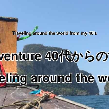
Traveling around the world from my 40's
Adventure 40代
eling around the w