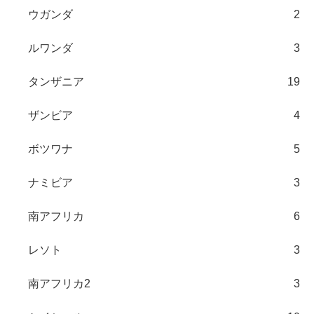
ウガンダ
2
ルワンダ
3
タンザニア
19
ザンビア
4
ボツワナ
5
ナミビア
3
南アフリカ
6
レソト
3
南アフリカ2
3