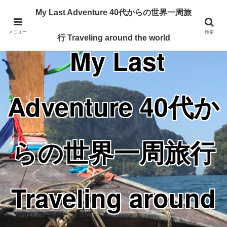
Traveling around the world from my 40's
My Last Adventure 40代からの世界一周旅
メニュー
検索
行 Traveling around the world
My Last
Adventure 40代か
らの世界一周旅行
Traveling around