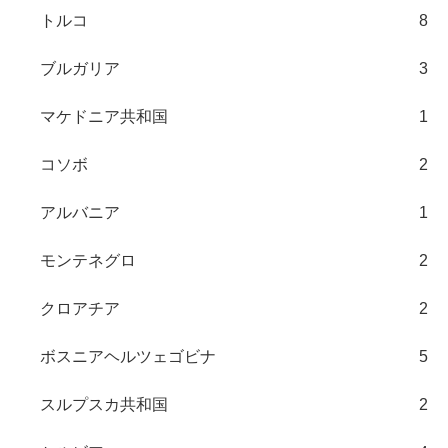
トルコ
8
ブルガリア
3
マケドニア共和国
1
コソボ
2
アルバニア
1
モンテネグロ
2
クロアチア
2
ボスニアヘルツェゴビナ
5
スルプスカ共和国
2