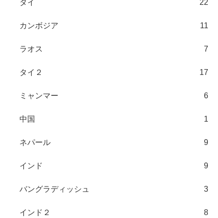
タイ
22
カンボジア
11
ラオス
7
タイ２
17
ミャンマー
6
中国
1
ネパール
9
インド
9
バングラディッシュ
3
インド２
8