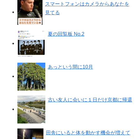
スマートフォンはカメラからあなたを
見てる
夏の回覧板 No.2
あっという間に10月
古い友人に会いに１日だけ京都に帰還
田舎にいると体を動かす機会が増えて