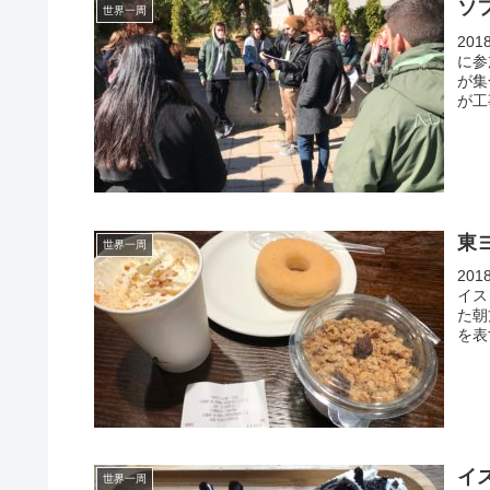
ソ
世界一周
20
に参
が集
が工
東
世界一周
20
イス
た朝
を表
イ
世界一周