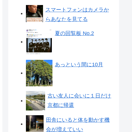
スマートフォンはカメラか
らあなたを見てる
夏の回覧板 No.2
あっという間に10月
古い友人に会いに１日だけ
京都に帰還
田舎にいると体を動かす機
会が増えていい