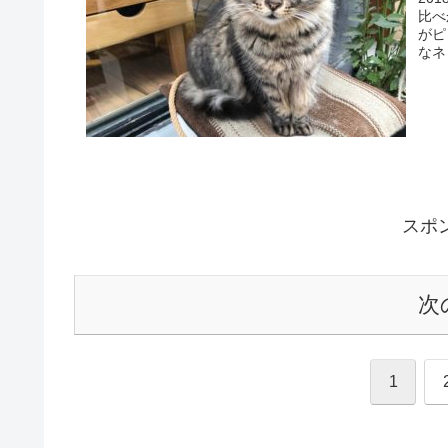
比べ
がピ
なネ
スポ
次
1