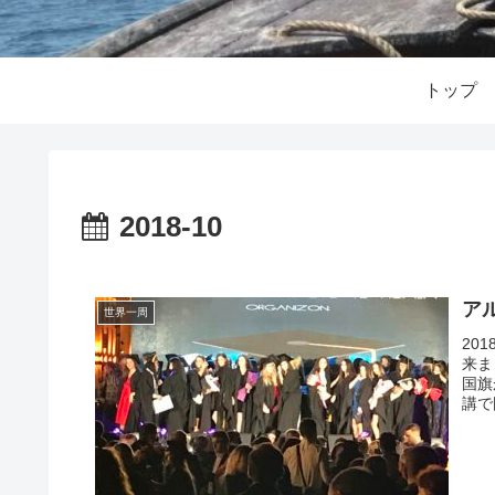
トップ
2018-10
ア
世界一周
20
来ま
国旗
講で