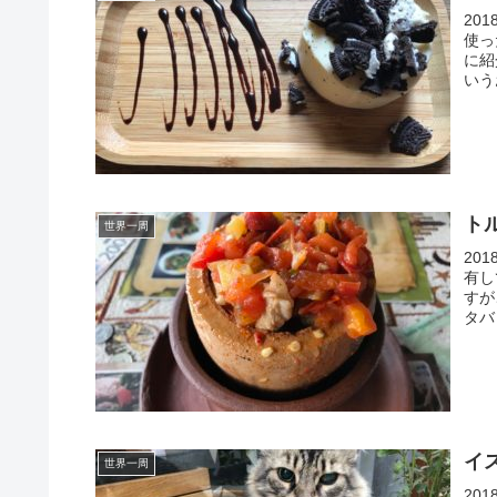
20
使っ
に紹
いうお
ト
世界一周
20
有し
すが
タバ
イ
世界一周
20