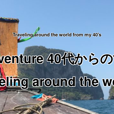
Traveling around the world from my 40's
Adventure 40代
eling around the w