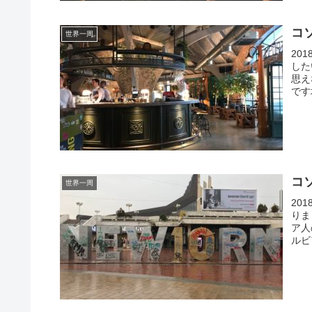
コ
世界一周
20
した
思え
です
コ
世界一周
20
りま
ア人
ルビ