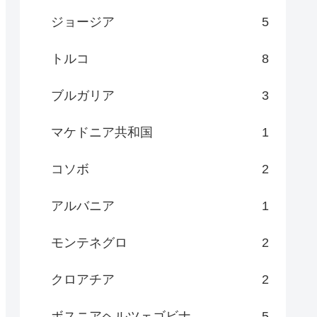
ジョージア
5
トルコ
8
ブルガリア
3
マケドニア共和国
1
コソボ
2
アルバニア
1
モンテネグロ
2
クロアチア
2
ボスニアヘルツェゴビナ
5