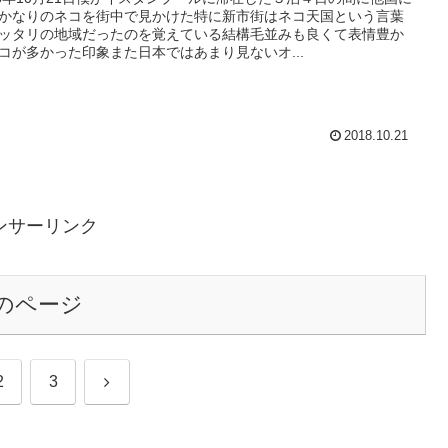
かなりのネコを街中で見かけた特に新市街はネコ天国という言葉
ッタリの地域だったのを覚えている結構毛並みも良くて表情豊か
コが多かった印象また日本ではあまり見ないオ...
2018.10.21
ンサーリンク
のページ
次
2
3
へ