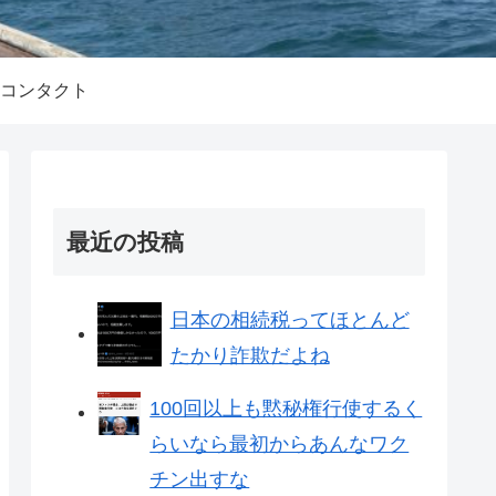
コンタクト
最近の投稿
日本の相続税ってほとんど
たかり詐欺だよね
100回以上も黙秘権行使するく
らいなら最初からあんなワク
チン出すな