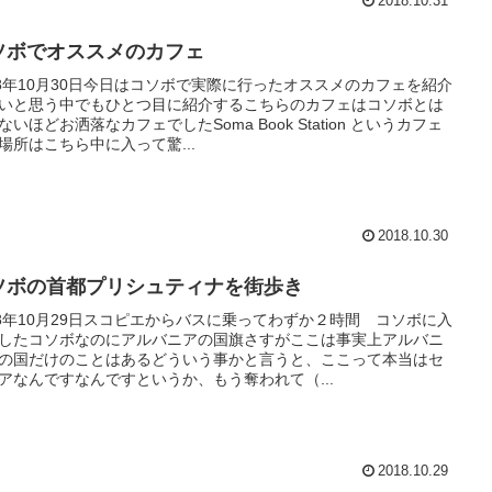
2018.10.31
ソボでオススメのカフェ
18年10月30日今日はコソボで実際に行ったオススメのカフェを紹介
いと思う中でもひとつ目に紹介するこちらのカフェはコソボとは
ないほどお洒落なカフェでしたSoma Book Station というカフェ
場所はこちら中に入って驚...
2018.10.30
ソボの首都プリシュティナを街歩き
18年10月29日スコピエからバスに乗ってわずか２時間 コソボに入
したコソボなのにアルバニアの国旗さすがここは事実上アルバニ
の国だけのことはあるどういう事かと言うと、ここって本当はセ
アなんですなんですというか、もう奪われて（...
2018.10.29