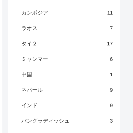
カンボジア
11
ラオス
7
タイ２
17
ミャンマー
6
中国
1
ネパール
9
インド
9
バングラディッシュ
3