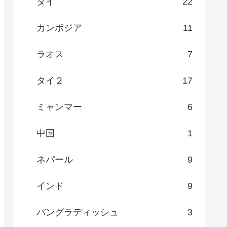
タイ
22
カンボジア
11
ラオス
7
タイ２
17
ミャンマー
6
中国
1
ネパール
9
インド
9
バングラディッシュ
3