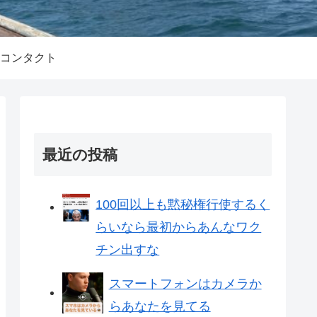
コンタクト
最近の投稿
100回以上も黙秘権行使するく
らいなら最初からあんなワク
チン出すな
スマートフォンはカメラか
らあなたを見てる