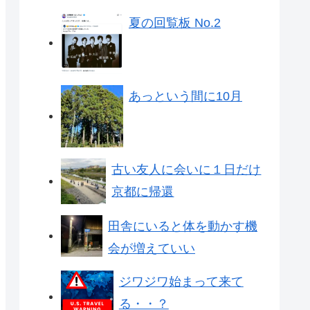
夏の回覧板 No.2
あっという間に10月
古い友人に会いに１日だけ
京都に帰還
田舎にいると体を動かす機
会が増えていい
ジワジワ始まって来て
る・・？