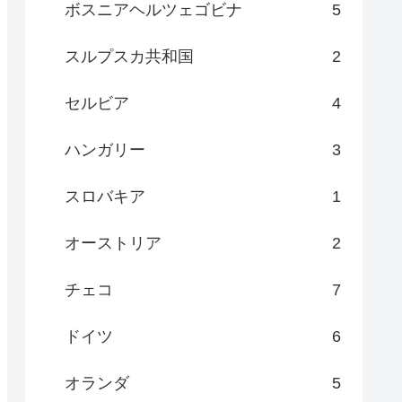
ボスニアヘルツェゴビナ
5
スルプスカ共和国
2
セルビア
4
ハンガリー
3
スロバキア
1
オーストリア
2
チェコ
7
ドイツ
6
オランダ
5