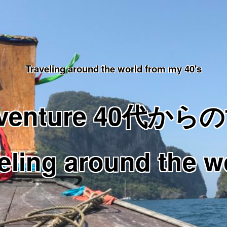
Traveling around the world from my 40's
Adventure 40代
eling around the w