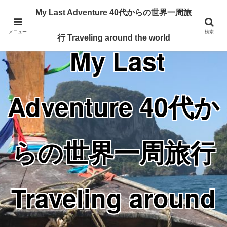
Traveling around the world from my 40's
My Last Adventure 40代からの世界一周旅
メニュー
検索
行 Traveling around the world
My Last
Adventure 40代か
らの世界一周旅行
Traveling around