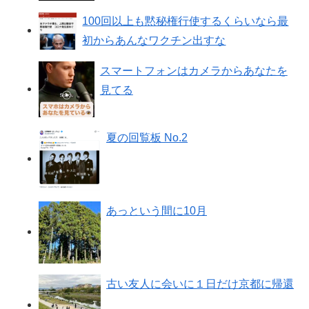
100回以上も黙秘権行使するくらいなら最
初からあんなワクチン出すな
スマートフォンはカメラからあなたを
見てる
夏の回覧板 No.2
あっという間に10月
古い友人に会いに１日だけ京都に帰還