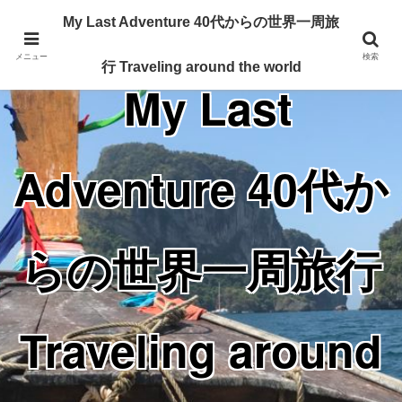
Traveling around the world from my 40's
My Last Adventure 40代からの世界一周旅
メニュー
検索
行 Traveling around the world
My Last
Adventure 40代か
らの世界一周旅行
Traveling around