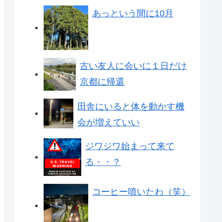
あっという間に10月
古い友人に会いに１日だけ
京都に帰還
田舎にいると体を動かす機
会が増えていい
ジワジワ始まって来て
る・・？
コーヒー噴いたわ（笑）