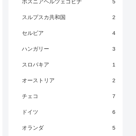
ボスニアヘルツェゴビナ
5
スルプスカ共和国
2
セルビア
4
ハンガリー
3
スロバキア
1
オーストリア
2
チェコ
7
ドイツ
6
オランダ
5