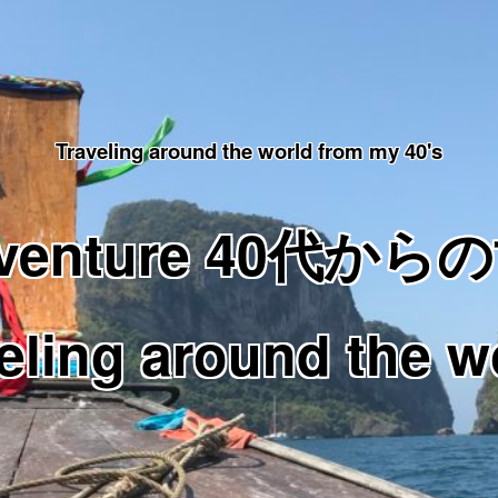
Traveling around the world from my 40's
Adventure 40代
eling around the w