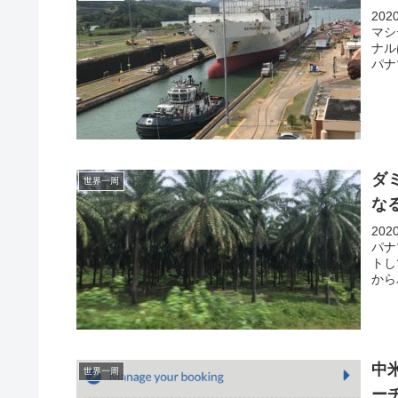
20
マシ
ナル
パナ
ダ
世界一周
な
20
パナ
トし
から
中
世界一周
ー