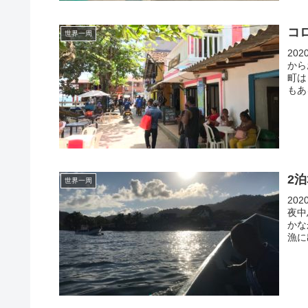
コ
世界一周
20
から
町は
もあ
2
世界一周
20
夜中
かな
漁に