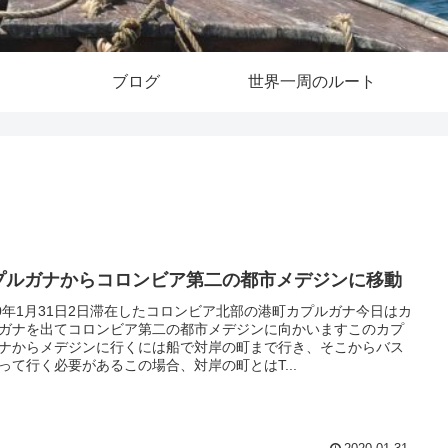
ブログ
世界一周のルート
プルガナからコロンビア第二の都市メデジンに移動
20年1月31日2日滞在したコロンビア北部の港町カプルガナ今日はカ
ガナを出てコロンビア第二の都市メデジンに向かいますこのカプ
ナからメデジンに行くには船で対岸の町まで行き、そこからバス
って行く必要があるこの場合、対岸の町とはT...