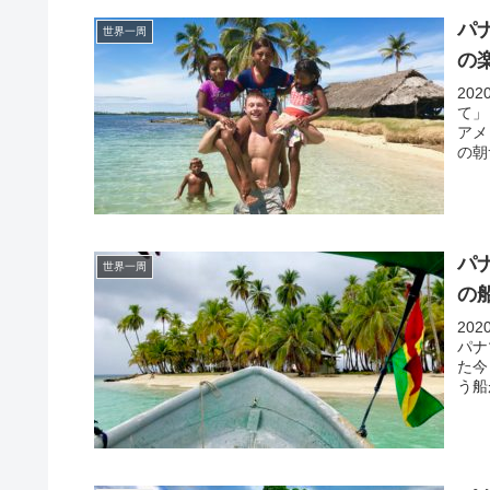
パ
世界一周
の
20
て」
アメ
の朝
パ
世界一周
の
20
パナ
た今
う船