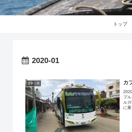
トップ
2020-01
カ
世界一周
20
プル
ルガ
に乗