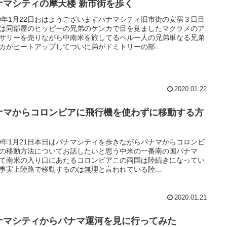
ナマシティの摩天楼 新市街を歩く
20年1月22日おはようございますパナマシティ旧市街の安宿３日目
は同部屋のヒッピーの兄弟のケンカで目を覚ましたマクラメのア
サリーを売りながら中南米を旅してるペルー人の兄弟単なる兄弟
カがヒートアップしてついに弟がドミトリーの部...
2020.01.22
ナマからコロンビアに飛行機を使わずに移動する方
20年1月21日本日はパナマシティを歩きながらパナマからコロンビ
の移動方法についてお話したいと思う中米の一番南の国パナマ
て南米の入り口にあたるコロンビアこの両国は陸続きになってい
事実上陸路で移動するのは無理と言われている陸...
2020.01.21
ナマシティからパナマ運河を見に行ってみた