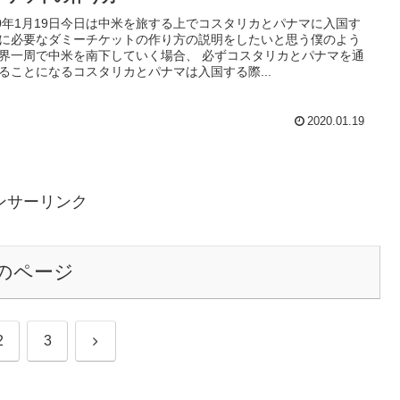
20年1月19日今日は中米を旅する上でコスタリカとパナマに入国す
に必要なダミーチケットの作り方の説明をしたいと思う僕のよう
界一周で中米を南下していく場合、 必ずコスタリカとパナマを通
ることになるコスタリカとパナマは入国する際...
2020.01.19
ンサーリンク
のページ
次
2
3
へ