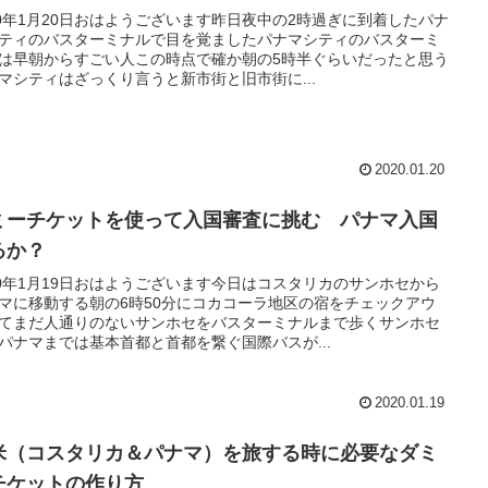
20年1月20日おはようございます昨日夜中の2時過ぎに到着したパナ
ティのバスターミナルで目を覚ましたパナマシティのバスターミ
は早朝からすごい人この時点で確か朝の5時半ぐらいだったと思う
マシティはざっくり言うと新市街と旧市街に...
2020.01.20
ミーチケットを使って入国審査に挑む パナマ入国
るか？
20年1月19日おはようございます今日はコスタリカのサンホセから
マに移動する朝の6時50分にコカコーラ地区の宿をチェックアウ
てまだ人通りのないサンホセをバスターミナルまで歩くサンホセ
パナマまでは基本首都と首都を繋ぐ国際バスが...
2020.01.19
米（コスタリカ＆パナマ）を旅する時に必要なダミ
チケットの作り方