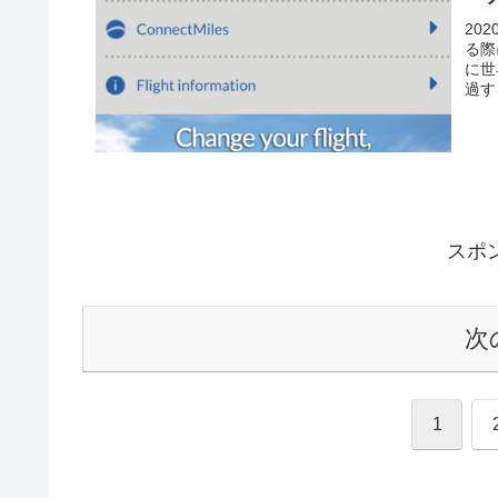
20
る際
に世
過す
スポ
次
1