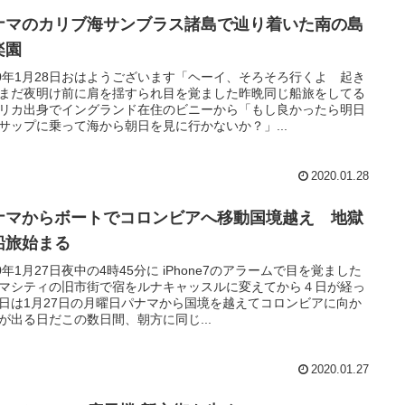
ナマのカリブ海サンブラス諸島で辿り着いた南の島
楽園
20年1月28日おはようございます「ヘーイ、そろそろ行くよ 起き
まだ夜明け前に肩を揺すられ目を覚ました昨晩同じ船旅をしてる
リカ出身でイングランド在住のビニーから「もし良かったら明日
サップに乗って海から朝日を見に行かないか？」...
2020.01.28
ナマからボートでコロンビアへ移動国境越え 地獄
船旅始まる
20年1月27日夜中の4時45分に iPhone7のアラームで目を覚ました
マシティの旧市街で宿をルナキャッスルに変えてから４日が経っ
日は1月27日の月曜日パナマから国境を越えてコロンビアに向か
が出る日だこの数日間、朝方に同じ...
2020.01.27