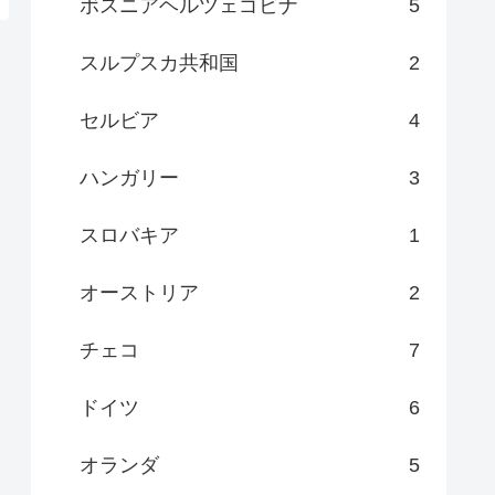
ボスニアヘルツェゴビナ
5
スルプスカ共和国
2
セルビア
4
ハンガリー
3
スロバキア
1
オーストリア
2
チェコ
7
ドイツ
6
オランダ
5