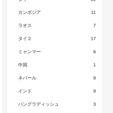
カンボジア
11
ラオス
7
タイ２
17
ミャンマー
6
中国
1
ネパール
9
インド
9
バングラディッシュ
3