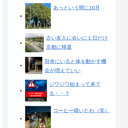
あっという間に10月
古い友人に会いに１日だけ
京都に帰還
田舎にいると体を動かす機
会が増えていい
ジワジワ始まって来て
る・・？
コーヒー噴いたわ（笑）