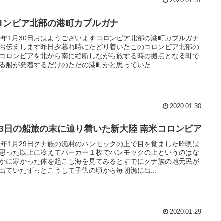
2020.01.31
ロンビア北部の港町カプルガナ
20年1月30日おはようございますコロンビア北部の港町カプルガナ
お伝えします昨日夕暮れ時にたどり着いたこのコロンビア北部の
コロンビアを北から南に縦断しながら旅する時の拠点となる町で
る船が発着するだけのただの港町かと思っていた...
2020.01.30
泊3日の船旅の末に辿り着いた新大陸 南米コロンビア
20年1月29日クナ族の漁村のハンモックの上で目を覚ました昨晩は
思った以上に冷えてパーカー１枚でハンモックの上というのはな
かに寒かった体を起こし海を見てみるとすでにクナ族の地元民が
出ていたずっとこうして子供の頃から毎朝漁に出...
2020.01.29