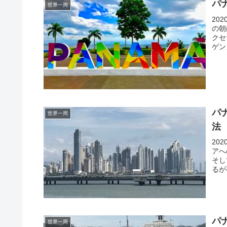
パ
世界一周
20
の朝
クセ
ゲン
パ
世界一周
法
20
アへ
そし
るが
パ
世界一周