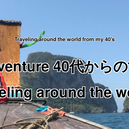
Traveling around the world from my 40's
Adventure 40代
eling around the w