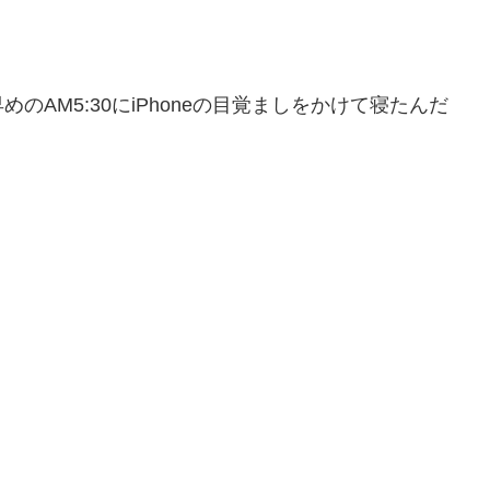
AM5:30にiPhoneの目覚ましをかけて寝たんだ