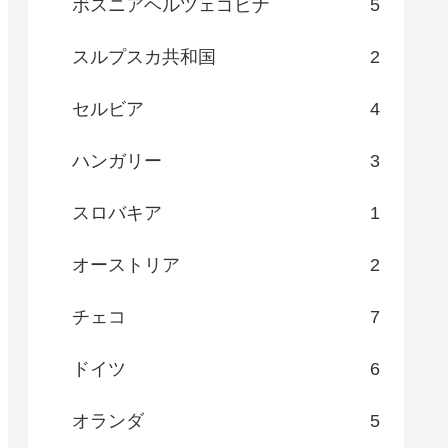
ボスニアヘルツェゴビナ
5
スルプスカ共和国
2
セルビア
4
ハンガリー
3
スロバキア
1
オーストリア
2
チェコ
7
ドイツ
6
オランダ
5