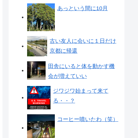
あっという間に10月
古い友人に会いに１日だけ
京都に帰還
田舎にいると体を動かす機
会が増えていい
ジワジワ始まって来て
る・・？
コーヒー噴いたわ（笑）