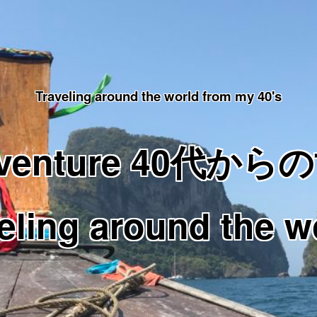
Traveling around the world from my 40's
Adventure 40代
eling around the w