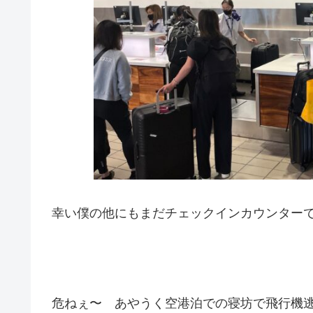
幸い僕の他にもまだチェックインカウンター
危ねぇ〜 あやうく空港泊での寝坊で飛行機