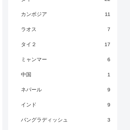
カンボジア
11
ラオス
7
タイ２
17
ミャンマー
6
中国
1
ネパール
9
インド
9
バングラディッシュ
3