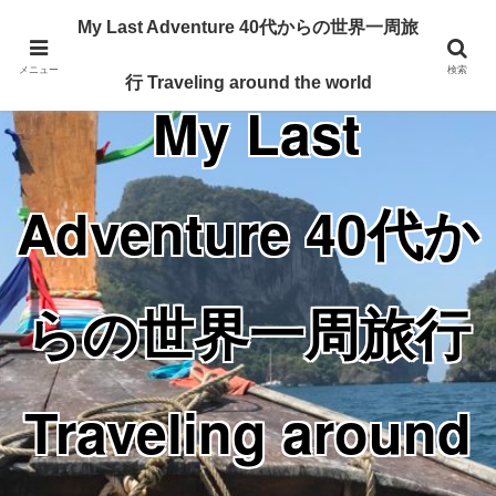
Traveling around the world from my 40's
My Last Adventure 40代からの世界一周旅
メニュー
検索
行 Traveling around the world
My Last
Adventure 40代か
らの世界一周旅行
Traveling around