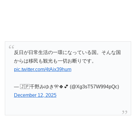
反日が日常生活の一環になっている国。そんな国
からは移民も観光も一切お断りです。
pic.twitter.com/4tAix39hum
— 🇯🇵千野みゆき🎌🍀💕 (@Xg3sT57W994pQc)
December 12, 2025