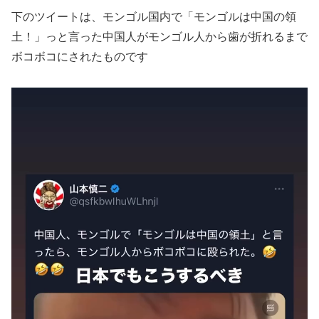
下のツイートは、モンゴル国内で「モンゴルは中国の領
土！」っと言った中国人がモンゴル人から歯が折れるまで
ボコボコにされたものです
動
画
プ
レ
ー
ヤ
ー