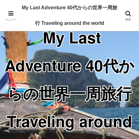
Traveling around the world from my 40's
My Last Adventure 40代からの世界一周旅
メニュー
検索
行 Traveling around the world
My Last
Adventure 40代か
らの世界一周旅行
Traveling around