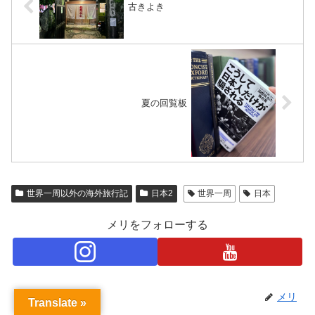
古きよき
夏の回覧板
世界一周以外の海外旅行記
日本2
世界一周
日本
メリをフォローする
メリ
Translate »