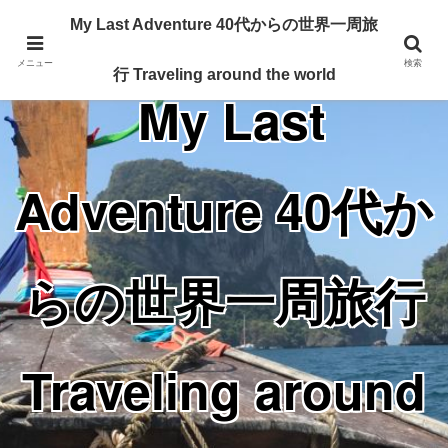
Traveling around the world from my 40's
My Last Adventure 40代からの世界一周旅
メニュー
検索
行 Traveling around the world
My Last
Adventure 40代か
らの世界一周旅行
Traveling around