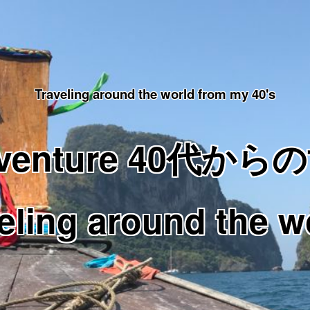
Traveling around the world from my 40's
Adventure 40代
eling around the w