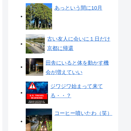
あっという間に10月
古い友人に会いに１日だけ
京都に帰還
田舎にいると体を動かす機
会が増えていい
ジワジワ始まって来て
る・・？
コーヒー噴いたわ（笑）