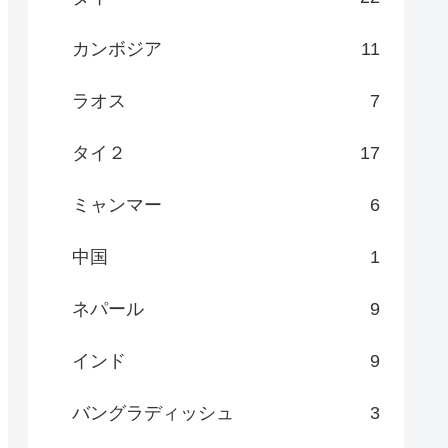
カンボジア
11
ラオス
7
タイ２
17
ミャンマー
6
中国
1
ネパール
9
インド
9
バングラディッシュ
3