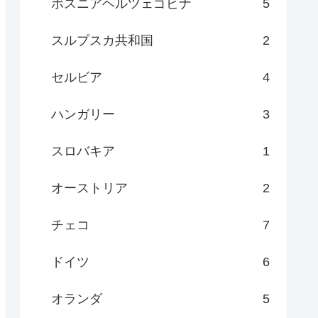
ボスニアヘルツェゴビナ
5
スルプスカ共和国
2
セルビア
4
ハンガリー
3
スロバキア
1
オーストリア
2
チェコ
7
ドイツ
6
オランダ
5