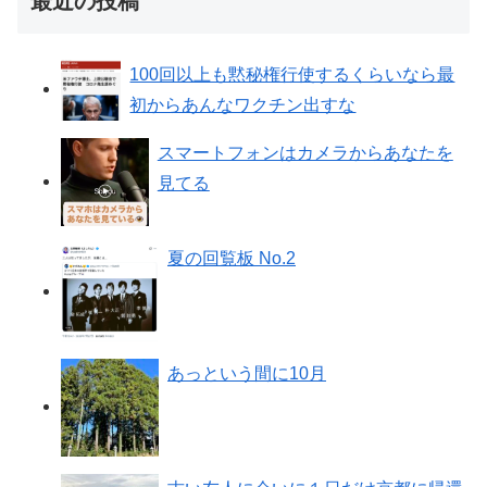
最近の投稿
100回以上も黙秘権行使するくらいなら最
初からあんなワクチン出すな
スマートフォンはカメラからあなたを
見てる
夏の回覧板 No.2
あっという間に10月