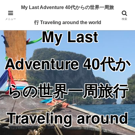
Traveling around the world from my 40's
My Last Adventure 40代からの世界一周旅
メニュー
検索
行 Traveling around the world
My Last
Adventure 40代か
らの世界一周旅行
Traveling around