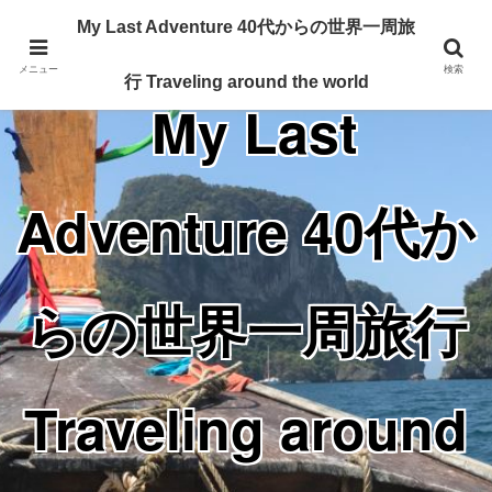
Traveling around the world from my 40's
My Last Adventure 40代からの世界一周旅
メニュー
検索
行 Traveling around the world
My Last
Adventure 40代か
らの世界一周旅行
Traveling around