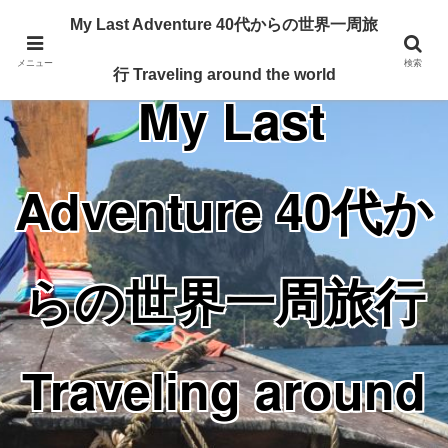
Traveling around the world from my 40's
My Last Adventure 40代からの世界一周旅
メニュー
検索
行 Traveling around the world
My Last
Adventure 40代か
らの世界一周旅行
Traveling around