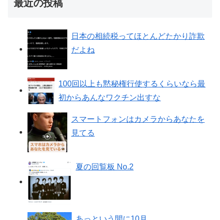
最近の投稿
日本の相続税ってほとんどたかり詐欺
だよね
100回以上も黙秘権行使するくらいなら最
初からあんなワクチン出すな
スマートフォンはカメラからあなたを
見てる
夏の回覧板 No.2
あっという間に10月