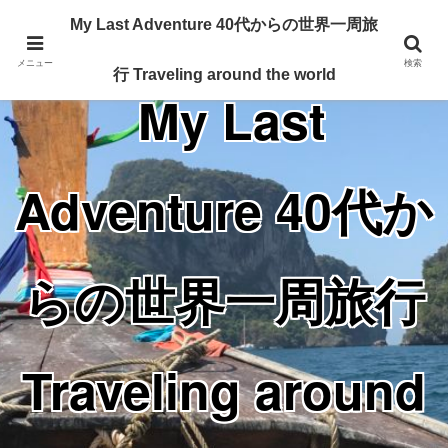
Traveling around the world from my 40's
My Last Adventure 40代からの世界一周旅
メニュー
検索
行 Traveling around the world
My Last
Adventure 40代か
らの世界一周旅行
Traveling around