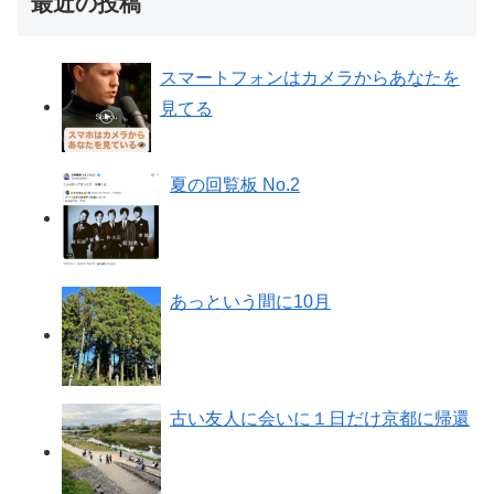
最近の投稿
スマートフォンはカメラからあなたを
見てる
夏の回覧板 No.2
あっという間に10月
古い友人に会いに１日だけ京都に帰還