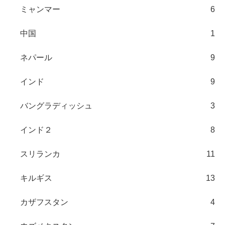
ミャンマー
6
中国
1
ネパール
9
インド
9
バングラディッシュ
3
インド２
8
スリランカ
11
キルギス
13
カザフスタン
4