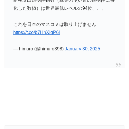
租税支出透明性指数（税金の使い道の透明性に特
化した数値）は世界最低レベルの94位、、、
これを日本のマスコミは取り上げません
https://t.co/b7HhXIqP6l
— himuro (@himuro398)
January 30, 2025