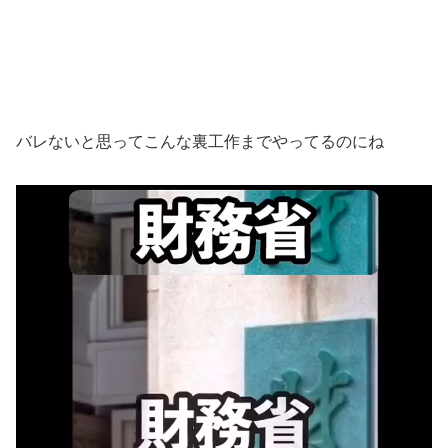
バレないと思ってこんな裏工作までやってるのにね
動
画
プ
レ
ー
ヤ
ー