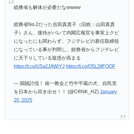
総務省も解体が必要だなwwww
総務省No.2だった吉田真貴子（旧姓：山田真貴
子）さん、接待がバレて内閣広報官を事実上クビ
になったにも関わらず、フジテレビの新任取締役
になっている事が判明し、総務省からフジテレビ
に天下りしている疑惑が高まる
https://t.co/U5a2JAWjYJ
https://t.co/O5L2tfFOOF
— 国賊討伐！ 統一教会と竹中平蔵の犬、自民党
を日本から叩き出せ！！ (@CRNK_HZ)
January
20, 2025