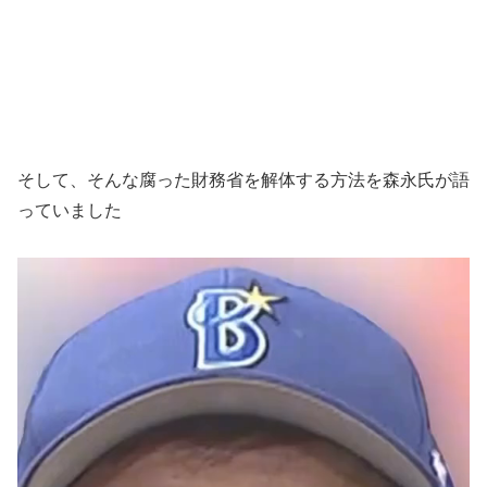
そして、そんな腐った財務省を解体する方法を森永氏が語
っていました
動
画
プ
レ
ー
ヤ
ー