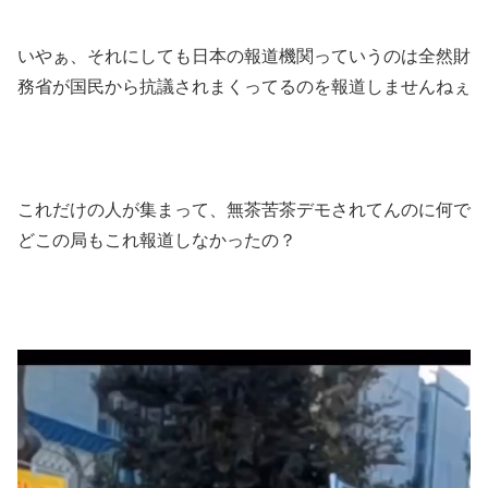
いやぁ、それにしても日本の報道機関っていうのは全然財
務省が国民から抗議されまくってるのを報道しませんねぇ
これだけの人が集まって、無茶苦茶デモされてんのに何で
どこの局もこれ報道しなかったの？
動
画
プ
レ
ー