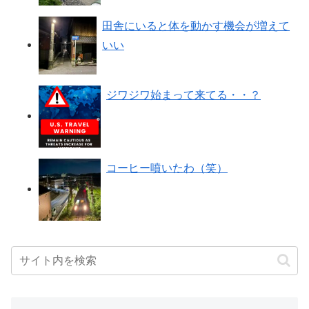
田舎にいると体を動かす機会が増えて
いい
ジワジワ始まって来てる・・？
コーヒー噴いたわ（笑）