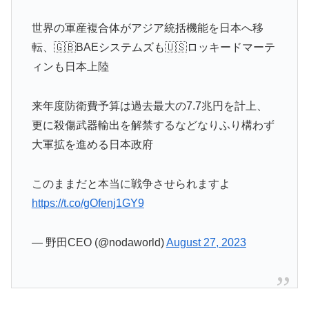
世界の軍産複合体がアジア統括機能を日本へ移
転、🇬🇧BAEシステムズも🇺🇸ロッキードマーテ
ィンも日本上陸
来年度防衛費予算は過去最大の7.7兆円を計上、
更に殺傷武器輸出を解禁するなどなりふり構わず
大軍拡を進める日本政府
このままだと本当に戦争させられますよ
https://t.co/gOfenj1GY9
— 野田CEO (@nodaworld)
August 27, 2023