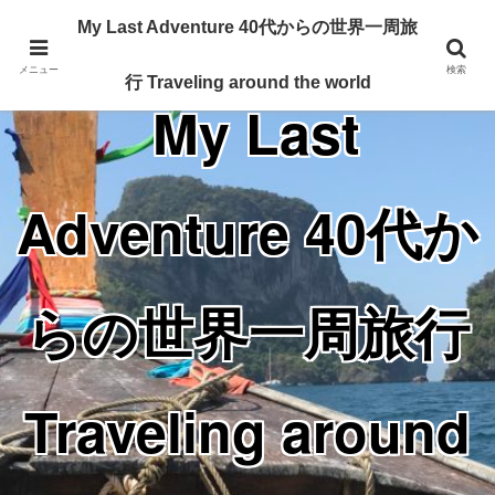
Traveling around the world from my 40's
My Last Adventure 40代からの世界一周旅
メニュー
検索
行 Traveling around the world
My Last
Adventure 40代か
らの世界一周旅行
Traveling around