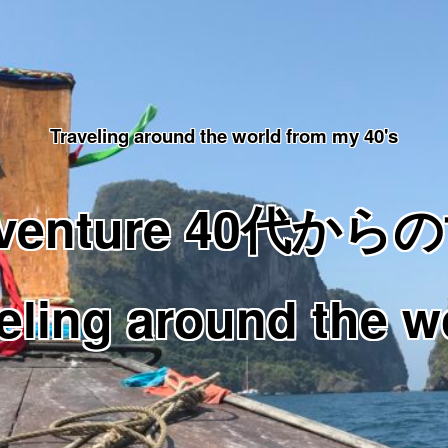
Traveling around the world from my 40's
Adventure 40代
eling around the w