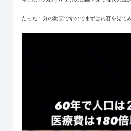
たった１分の動画ですのでまずは内容を見て
動
画
プ
レ
ー
ヤ
ー