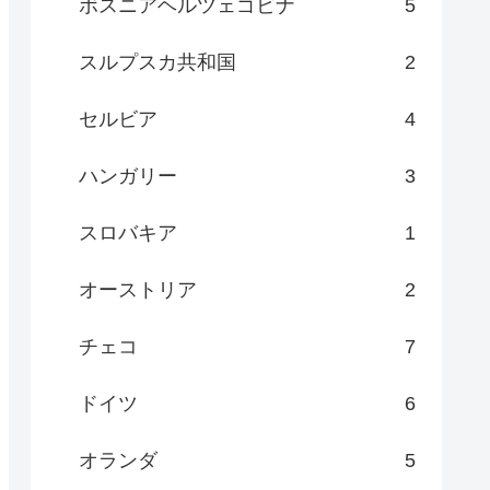
ボスニアヘルツェゴビナ
5
スルプスカ共和国
2
セルビア
4
ハンガリー
3
スロバキア
1
オーストリア
2
チェコ
7
ドイツ
6
オランダ
5