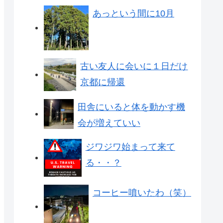
あっという間に10月
古い友人に会いに１日だけ
京都に帰還
田舎にいると体を動かす機
会が増えていい
ジワジワ始まって来て
る・・？
コーヒー噴いたわ（笑）