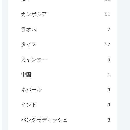
カンボジア
11
ラオス
7
タイ２
17
ミャンマー
6
中国
1
ネパール
9
インド
9
バングラディッシュ
3