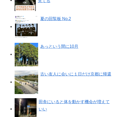
見てる
夏の回覧板 No.2
あっという間に10月
古い友人に会いに１日だけ京都に帰還
田舎にいると体を動かす機会が増えて
いい