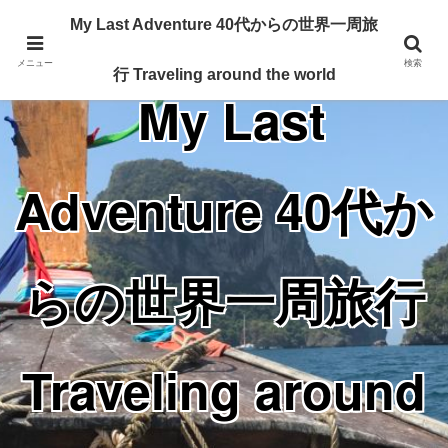
Traveling around the world from my 40's
My Last Adventure 40代からの世界一周旅
メニュー
検索
行 Traveling around the world
My Last
Adventure 40代か
らの世界一周旅行
Traveling around