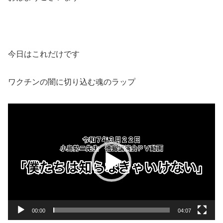
今日はこれだけです
ワクチンの闇に切り込む魂のラップ
動
画
プ
レ
ー
ヤ
ー
00:00
04:07