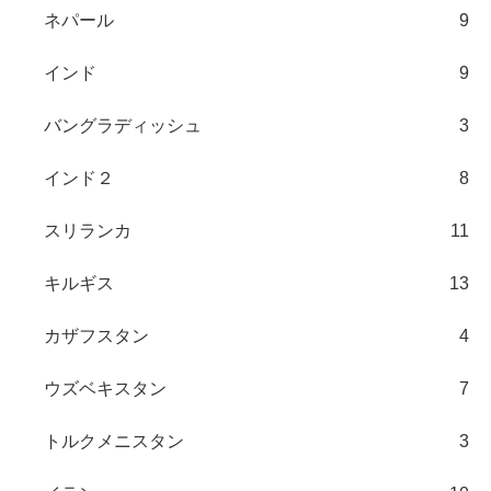
ネパール
9
インド
9
バングラディッシュ
3
インド２
8
スリランカ
11
キルギス
13
カザフスタン
4
ウズベキスタン
7
トルクメニスタン
3