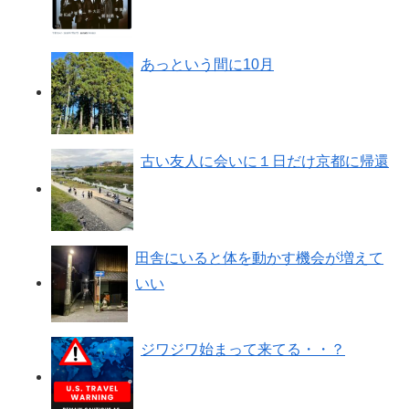
あっという間に10月
古い友人に会いに１日だけ京都に帰還
田舎にいると体を動かす機会が増えて
いい
ジワジワ始まって来てる・・？