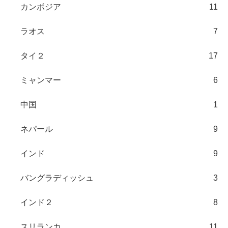
カンボジア
11
ラオス
7
タイ２
17
ミャンマー
6
中国
1
ネパール
9
インド
9
バングラディッシュ
3
インド２
8
スリランカ
11