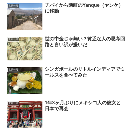
チバイから隣町のYanque（ヤンケ）
世界一周
に移動
世の中金じゃ無い？貧乏な人の思考回
世界一周
路と言い訳が嫌いだ
シンガポールのリトルインディアでミ
世界一周
ールスを食べてみた
1年3ヶ月ぶりにメキシコ人の彼女と
世界一周
日本で再会