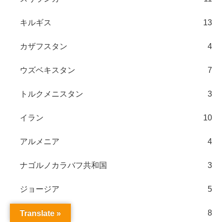
キルギス
13
カザフスタン
4
ウズベキスタン
7
トルクメニスタン
3
イラン
10
アルメニア
4
ナゴルノカラバフ共和国
3
ジョージア
5
トルコ
8
Translate »