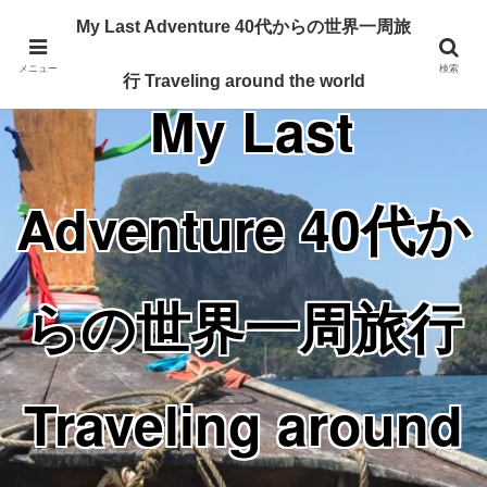
Traveling around the world from my 40's
My Last Adventure 40代からの世界一周旅
メニュー
検索
行 Traveling around the world
My Last
Adventure 40代か
らの世界一周旅行
Traveling around