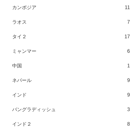
カンボジア
11
ラオス
7
タイ２
17
ミャンマー
6
中国
1
ネパール
9
インド
9
バングラディッシュ
3
インド２
8