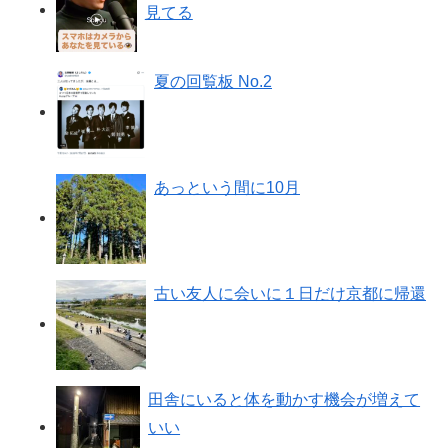
見てる
夏の回覧板 No.2
あっという間に10月
古い友人に会いに１日だけ京都に帰還
田舎にいると体を動かす機会が増えて
いい