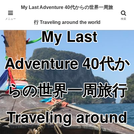
Traveling around the world from my 40's
My Last Adventure 40代からの世界一周旅
メニュー
検索
行 Traveling around the world
My Last
Adventure 40代か
らの世界一周旅行
Traveling around