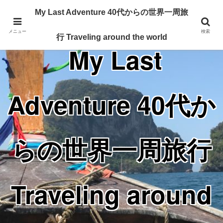
Traveling around the world from my 40's
My Last Adventure 40代からの世界一周旅
メニュー
検索
行 Traveling around the world
My Last
Adventure 40代か
らの世界一周旅行
Traveling around