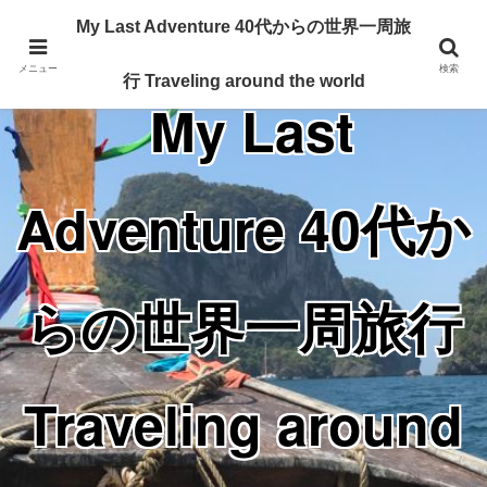
Traveling around the world from my 40's
My Last Adventure 40代からの世界一周旅
メニュー
検索
行 Traveling around the world
My Last
Adventure 40代か
らの世界一周旅行
Traveling around