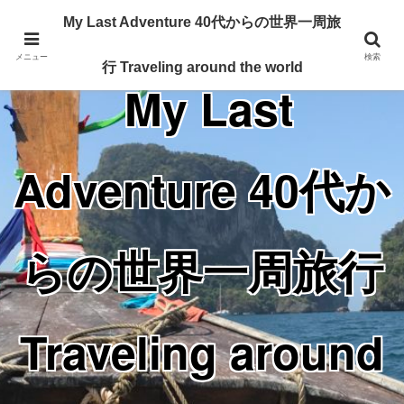
Traveling around the world from my 40's
My Last Adventure 40代からの世界一周旅
メニュー
検索
行 Traveling around the world
My Last
Adventure 40代か
らの世界一周旅行
Traveling around