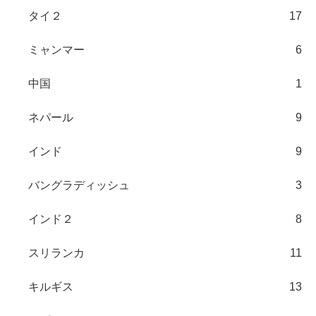
タイ２
17
ミャンマー
6
中国
1
ネパール
9
インド
9
バングラディッシュ
3
インド２
8
スリランカ
11
キルギス
13