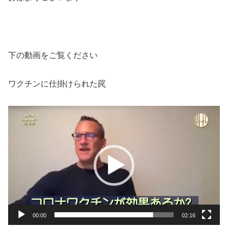
下の動画をご覧ください
ワクチンに仕掛けられた罠
動
画
プ
レ
ー
ヤ
ー
00:00
02:16