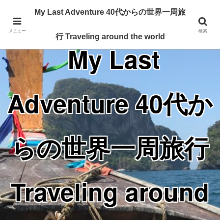
Traveling around the world from my 40's
My Last Adventure 40代からの世界一周旅
メニュー
検索
行 Traveling around the world
My Last
Adventure 40代か
らの世界一周旅行
Traveling around