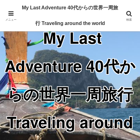
Traveling around the world from my 40's
My Last Adventure 40代からの世界一周旅
メニュー
検索
行 Traveling around the world
My Last
Adventure 40代か
らの世界一周旅行
Traveling around