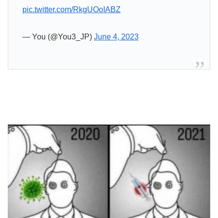
pic.twitter.com/RkgUOoIABZ
— You (@You3_JP)
June 4, 2023