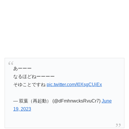
あーーー
なるほどねーーーー
そゆことですね
pic.twitter.com/I0XsgCUiEx
— 双葉（再起動） (@dFmhnwcksRvuCr7)
June
19, 2023