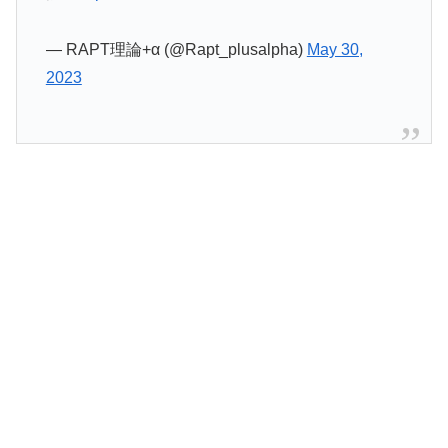
— RAPT理論+α (@Rapt_plusalpha)
May 30,
2023