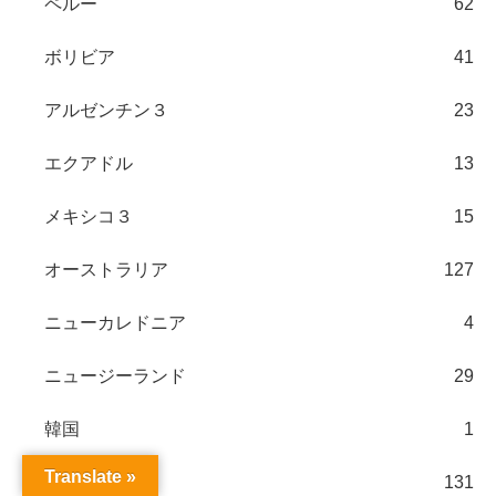
ペルー
62
ボリビア
41
アルゼンチン３
23
エクアドル
13
メキシコ３
15
オーストラリア
127
ニューカレドニア
4
ニュージーランド
29
韓国
1
Translate »
日本
131