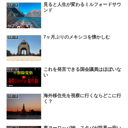
見ると人生が変わるミルフォードサウ
世界一周
ンド
7ヶ月ぶりのメキシコを懐かしむ
世界一周
これを発言できる国会議員はほぼいな
世界一周
い
海外移住先を視察に行くならどこに行
世界一周
く？
東ヨーロッパ編 スタバが世界一安い