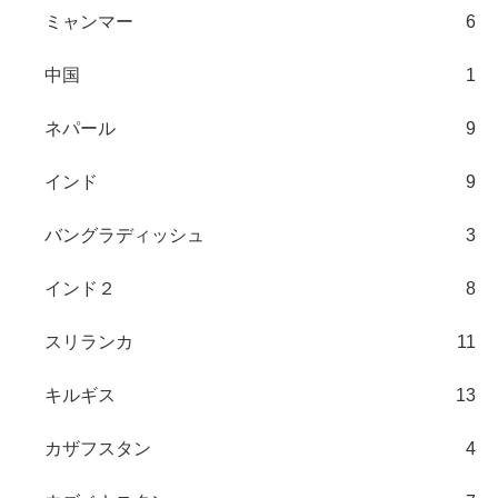
ミャンマー
6
中国
1
ネパール
9
インド
9
バングラディッシュ
3
インド２
8
スリランカ
11
キルギス
13
カザフスタン
4