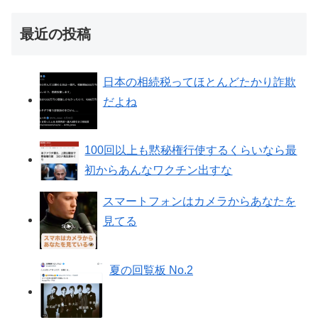
最近の投稿
日本の相続税ってほとんどたかり詐欺
だよね
100回以上も黙秘権行使するくらいなら最
初からあんなワクチン出すな
スマートフォンはカメラからあなたを
見てる
夏の回覧板 No.2