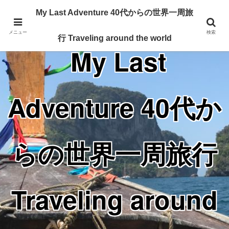
Traveling around the world from my 40's
My Last Adventure 40代からの世界一周旅
メニュー
検索
行 Traveling around the world
My Last
Adventure 40代か
らの世界一周旅行
Traveling around