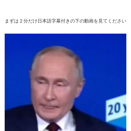
まずは２分だけ日本語字幕付きの下の動画を見てください
動
画
プ
レ
ー
ヤ
ー