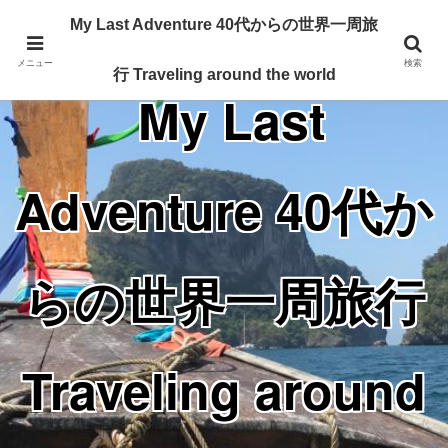
Traveling around the world from my 40's
My Last Adventure 40代からの世界一周旅
メニュー
検索
行 Traveling around the world
My Last
Adventure 40代か
らの世界一周旅行
Traveling around