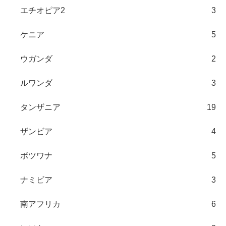
エチオピア2
3
ケニア
5
ウガンダ
2
ルワンダ
3
タンザニア
19
ザンビア
4
ボツワナ
5
ナミビア
3
南アフリカ
6