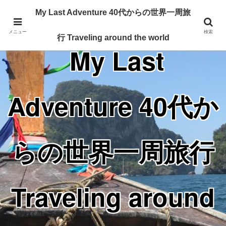
Traveling around the world from my 40's
My Last Adventure 40代からの世界一周旅
メニュー
検索
行 Traveling around the world
My Last
Adventure 40代か
らの世界一周旅行
Traveling around