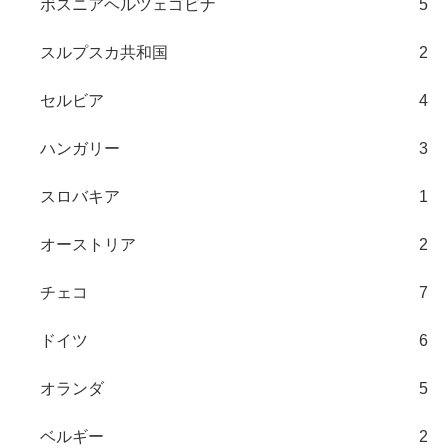
ボスニアヘルツェゴビナ
5
スルプスカ共和国
2
セルビア
4
ハンガリー
3
スロバキア
1
オーストリア
2
チェコ
7
ドイツ
6
オランダ
5
ベルギー
2