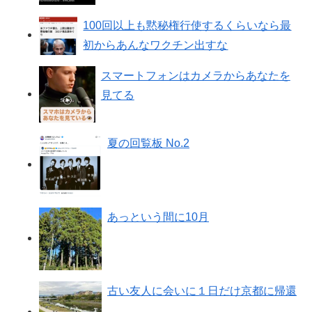
100回以上も黙秘権行使するくらいなら最
初からあんなワクチン出すな
スマートフォンはカメラからあなたを
見てる
夏の回覧板 No.2
あっという間に10月
古い友人に会いに１日だけ京都に帰還