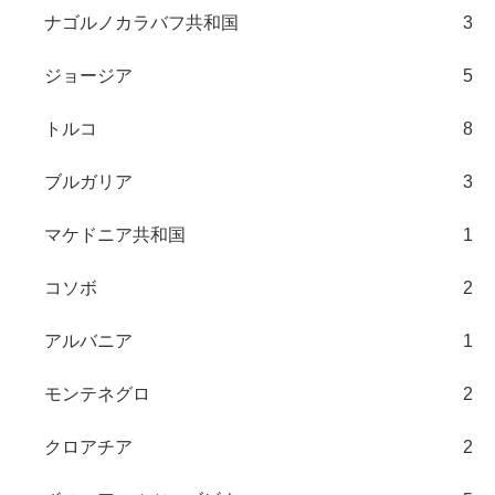
ナゴルノカラバフ共和国
3
ジョージア
5
トルコ
8
ブルガリア
3
マケドニア共和国
1
コソボ
2
アルバニア
1
モンテネグロ
2
クロアチア
2