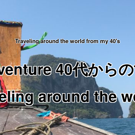
Traveling around the world from my 40's
Adventure 40代
eling around the w