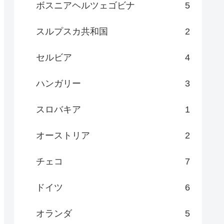
ボスニアヘルツェゴビナ
5
スルプスカ共和国
2
セルビア
4
ハンガリー
3
スロバキア
1
オーストリア
2
チェコ
7
ドイツ
6
オランダ
5