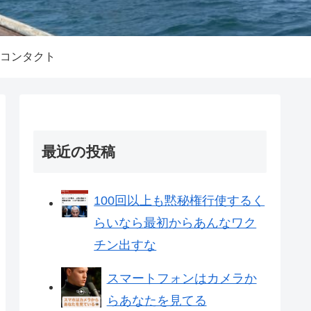
コンタクト
最近の投稿
100回以上も黙秘権行使するく
らいなら最初からあんなワク
チン出すな
スマートフォンはカメラか
らあなたを見てる