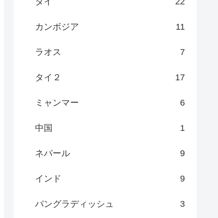
タイ
22
カンボジア
11
ラオス
7
タイ２
17
ミャンマー
6
中国
1
ネパール
9
インド
9
バングラディッシュ
3