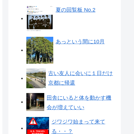
夏の回覧板 No.2
あっという間に10月
古い友人に会いに１日だけ
京都に帰還
田舎にいると体を動かす機
会が増えていい
ジワジワ始まって来て
る・・？